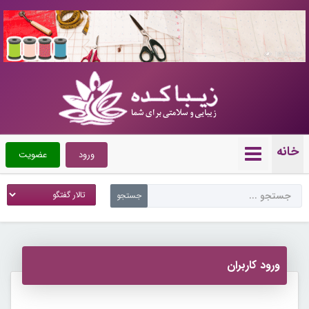
10722357
خانه
ورود
عضویت
ورود کاربران