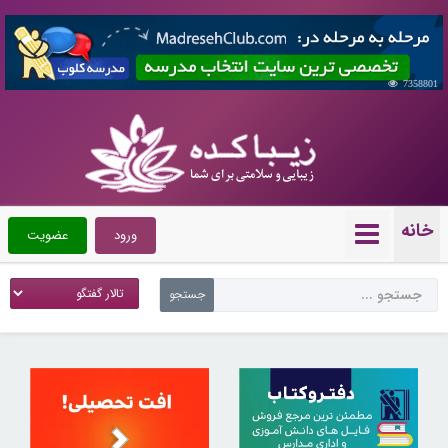
7358801
خانه
ورود
عضویت