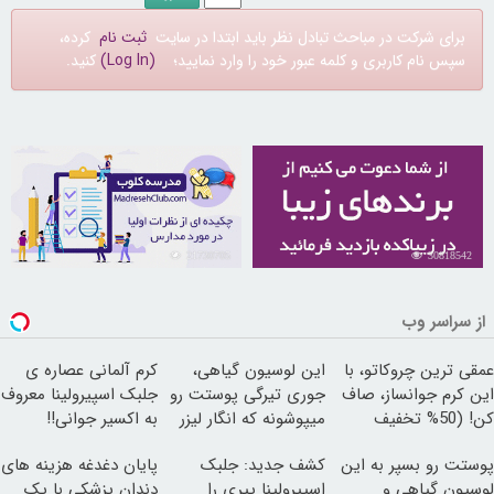
برای شرکت در مباحث تبادل نظر باید ابتدا در سایت
ثبت نام
کرده،
سپس نام کاربری و کلمه عبور خود را وارد نمایید؛
(Log In)
کنید.
21730705
30818542
از سراسر وب
عمقی ترین چروکاتو، با
این لوسیون گیاهی،
کرم آلمانی عصاره ی
این کرم جوانساز، صاف
جوری تیرگی پوستت رو
جلبک اسپیرولینا معروف
کن! (50% تخفیف
میپوشونه که انگار لیزر
به اکسیر جوانی!!
سفارش فوری)
کری!
پوستت رو بسپر به این
کشف جدید: جلبک
پایان دغدغه هزینه های
لوسیون گیاهی و
اسپیرولینا پیری را
دندان پزشکی با پک