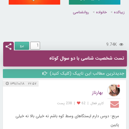
زیباکده
خانواده
روانشناسی
9.74K
تست شخصیت شناسی با دو سوال کوتاه
جدیدترین مطالب این تاپیک (کلیک کنید)
۲۲:۵۷ ۱۳۹۱/۱۰/۱۸
بهارناز
کاربر فعال
|
62
|
238 پست
مربع- دوس دارم ایستگاهای وسط کوه باشم نه خیلی بالا نه خیلی
پایین