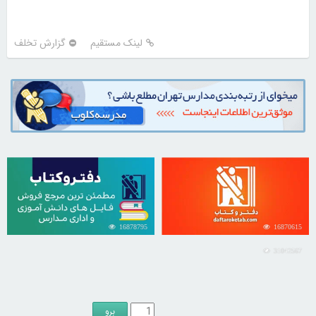
لینک مستقیم
گزارش تخلف
16878795
16870615
31042567