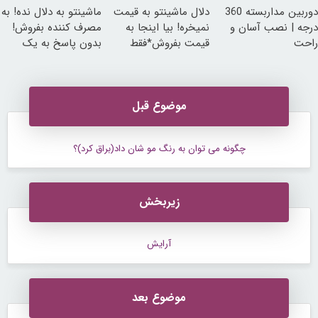
دوربین مداربسته 360
دلال ماشینتو به قیمت
ماشینتو به دلال نده! به
درجه | نصب آسان و
نمیخره! بیا اینجا به
مصرف کننده بفروش!
راحت
قیمت بفروش*فقط
بدون پاسخ به یک
خریدار واقعی*
تماس
موضوع قبل
چگونه می توان به رنگ مو شان داد(براق کرد)؟
زیربخش
آرایش
موضوع بعد