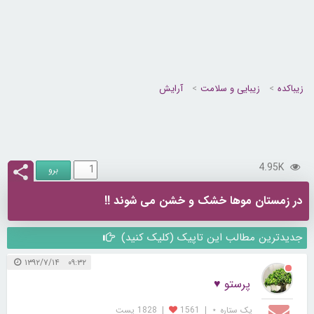
زیباکده
زیبایی و سلامت
آرایش
4.95K
در زمستان موها خشک و خشن می شوند !!
جدیدترین مطالب این تاپیک (کلیک کنید)
۰۹:۳۲ ۱۳۹۲/۷/۱۴
پرستو ♥
یک ستاره ⋆
|
1561
|
1828 پست