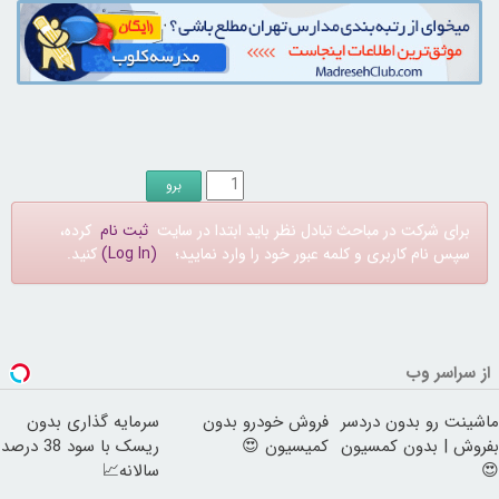
برای شرکت در مباحث تبادل نظر باید ابتدا در سایت
ثبت نام
کرده،
سپس نام کاربری و کلمه عبور خود را وارد نمایید؛
(Log In)
کنید.
از سراسر وب
ماشینت رو بدون دردسر
فروش خودرو بدون
سرمایه گذاری بدون
بفروش | بدون کمسیون
کمیسیون 😍
ریسک با سود 38 درصد
😍
سالانه📈