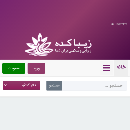
10087178
خانه
ورود
عضویت