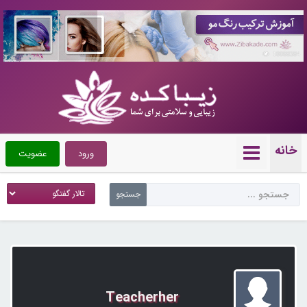
10088384
خانه
ورود
عضویت
Teacherher