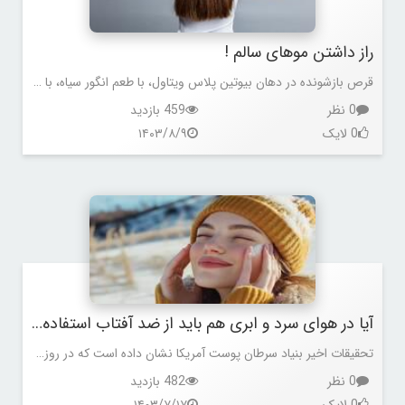
راز داشتن موهای سالم !
قرص بازشونده در دهان بیوتین پلاس ویتاول، با طعم انگور سیاه، با دارا بودن 5000 میکروگرم از بیوتین کنار سایر مواد مغذی مانند زینک، ویتامین C، فولیک اسید، سلنیوم و عصاره ی Elderberry هر آنچه برای زیبایی لازم است را تامین می کند.
0 نظر
459 بازدید
0 لایک
۱۴۰۳/۸/۹
آیا در هوای سرد و ابری هم باید از ضد آفتاب استفاده کنیم؟
تحقیقات اخیر بنیاد سرطان پوست آمریکا نشان داده است که در روزهای ابری و سرد، همچنان 80٪ از اشعه‌‌های مضر آفتاب از طریق ابرها عبور کرده و به پوست آسیب می‌رسانند.
0 نظر
482 بازدید
0 لایک
۱۴۰۳/۷/۱۷