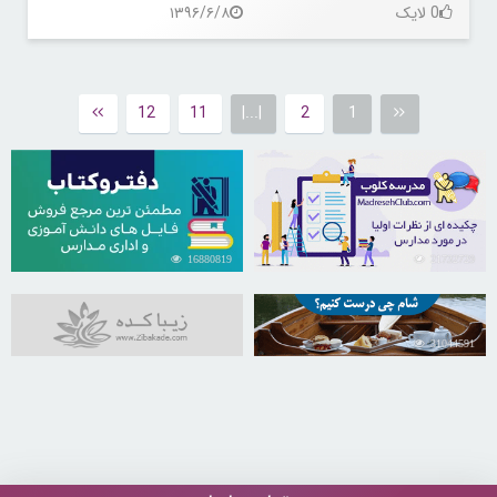
0 لایک
۱۳۹۶/۶/۸
12
11
|...|
2
1
16880819
21732729
31044591