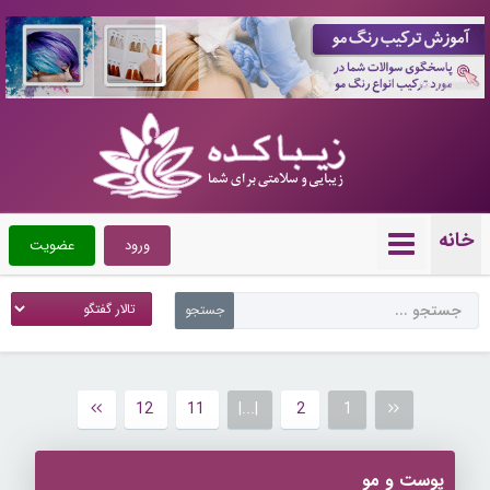
10090089
خانه
ورود
عضویت
12
11
|...|
2
1
پوست و مو