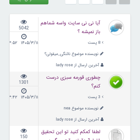
آیا نی نی سایت واسه شماهم
5042
باز نمیشه ؟
8 پست
۱۴۰۵/۳/۱۱ ۰۳:۵۲
نویسنده موضوع نائنگی_میقولی؟
آخرین ارسال از lady rose
چطوری قورمه سبزی درست
1301
کنم؟
3 پست
۱۴۰۵/۳/۱۱ ۰۳:۴۲
نویسنده موضوع nea
آخرین ارسال از lady rose
لطفا کمکم کنید تو این تحقیق
150