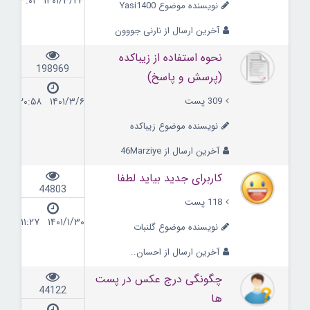
۱۴۰۱/۳/۲۳ ۱۳:۰۱
نویسنده موضوع Yasi1400
آخرین ارسال از نارنی جووون
نحوه استفاده از زیباکده
198969
(پرسش و پاسخ)
309 پست
۱۴۰۱/۳/۶ ۲۰:۵۸
نویسنده موضوع زیباکده
آخرین ارسال از 46Marziye
کاربرای جدید بیاید لطفا
44803
118 پست
۱۴۰۱/۱/۳۰ ۱۱:۲۷
نویسنده موضوع گلنبات
آخرین ارسال از احسان..
چگونگی درج عکس در پست
44122
ها