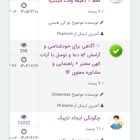
فقط 1 دقیقه وقت میگیره
2 پست
۱۴۰۵/۳/۱۰ ۰۴:۰۲
نویسنده موضوع تو کی هستی
آخرین ارسال از Phantom
✨ آگاهی برای خودشناسی و
398
آرامش 🌿 دعا و توسل با آیات
الهی معتبر + راهنمایی و
۱۴۰۴/۷/۱۶ ۰۳:۴۶
مشاوره معنوی 🌸
3 پست
نویسنده موضوع Diiiaanaaa
آخرین ارسال از PFateme
چگونگی ایجاد تاپیک
15032
11 پست
۱۴۰۴/۶/۱۲ ۲۰:۰۷