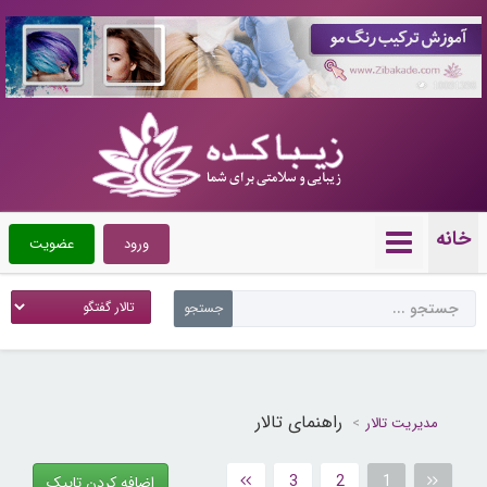
10091398
خانه
ورود
عضویت
راهنمای تالار
مدیریت تالار
3
2
1
اضافه کردن تاپیک