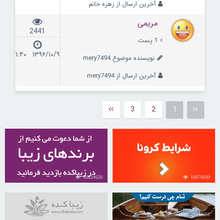
آخرین ارسال از زهره خانم
مریمی
2441
1 پست
۱۳۹۶/۱۰/۹ ۲۱:۴۰
نویسنده موضوع mery7494
آخرین ارسال از mery7494
3
2
1
30824626
16876699
31048651