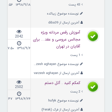
43 پست
۱۳۹۸/۹/۱۸ ۱۹:۵۶
نویسنده موضوع زیباکده
آخرین ارسال از diba39
آموزش رقص مردانه ویژه
2042
مجالس عروسی و عقد... برای
آقایان در تهران
۱۳۹۸/۹/۶ ۱۷:۵۰
1 پست
نویسنده موضوع varzesh aghayan
آخرین ارسال از varzesh aghayan
کمکم کنید . آتل دستم
2502
2 پست
۱۳۹۸/۶/۲۶ ۰۸:۴۷
نویسنده موضوع hufyk
آخرین ارسال از فرک (Ferak)