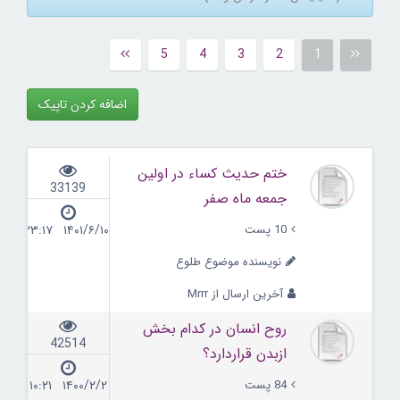
5
4
3
2
1
اضافه کردن تاپیک
ختم حديث كساء در اولين
33139
جمعه ماه صفر
10 پست
۱۴۰۱/۶/۱۰ ۲۳:۱۷
نویسنده موضوع طلوع
آخرین ارسال از Mrrr
روح انسان در کدام بخش
42514
ازبدن قراردارد؟
84 پست
۱۴۰۰/۲/۲ ۱۰:۲۱