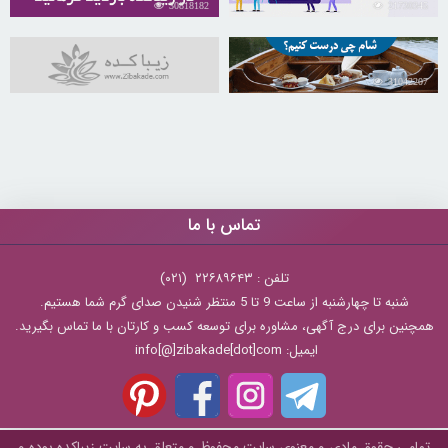
30818182
21730345
31042207
تماس با ما
تلفن : ۲۲۶۸۹۶۴۳ (۰۲۱)
شنبه تا چهارشنبه از ساعت 9 تا 5 منتظر شنیدن صدای گرم شما هستیم.
همچنین برای درج آگهی، مشاوره برای توسعه کسب و کارتان با ما تماس بگیرید.
ایمیل: info[@]zibakade[dot]com
تمامی حقوق مادی و معنوی سایت محفوظ و متعلق به سايت زیباکده بوده و