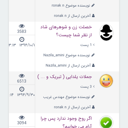
نویسنده موضوع ronak n
آخرین ارسال از ronak n
خصلت زن و شوهرهای شاد
3583
از نظر شما چیست؟
1 پست
۱۳۹۴/۱۰/۱ ۲۳:۱۳
نویسنده موضوع Nazila_amini
آخرین ارسال از Nazila_amini
جملات یلدایی ( تبریک و ... )
6513
3 پست
۱۳۹۴/۹/۳۰ ۱۱:۱۴
نویسنده موضوع مهندس غریب
آخرین ارسال از ronak n
اگر روح وجود ندارد پس چرا
3094
آرام می خوابیم؟