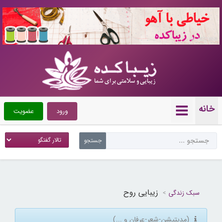
10721859
خانه
ورود
عضویت
زیبایی روح
سبک زندگی
(مدیتیشن-شعر-عرفان و ...)