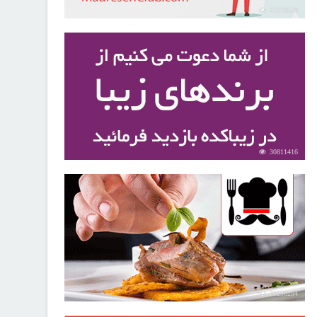
21723579
30811416
30250284