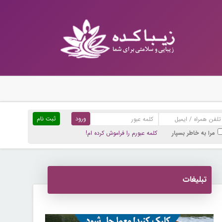
ثبت نام
مرا به خاطر بسپار
کلمه عبورم را فراموش کرده ام!
تبلیغات