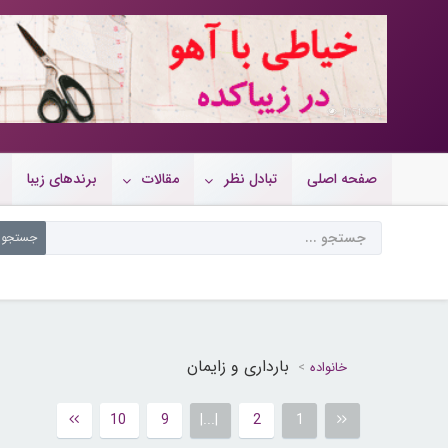
10719671
صفحه اصلی
تبادل نظر
مقالات
برندهای زیبا
بارداری و زایمان
خانواده
10
9
|...|
2
1