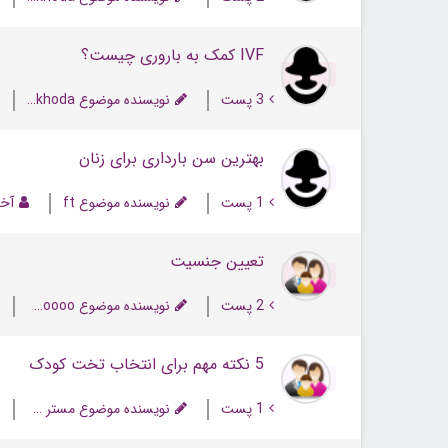
IVF کمک به باروری چیست؟
3 پست
نویسنده موضوع negaheh khoda
بهترین سن بارداری برای زنان
1 پست
نویسنده موضوع ft
آخر
تعیین جنسیت
2 پست
نویسنده موضوع Momoooo
5 نکته مهم برای انتخاب تخت کودک
1 پست
نویسنده موضوع مستر سئو