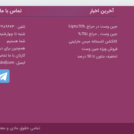
آخرین اخبار
تماس با ما
جین وست در حراج Upto70%!
تلفن : ۲۲۶۸۹۶۴۳ (۰۲۱)
جين وست , حراج تا70%
شما هستیم.
کالکشن تابستانه میس مارتینی
همچنین برای در
فروش ویژه جین وست
کارتان با ما تما
تخفیف بنتون تا 50 درصد
ایمیل: info[@]zibakade[dot]com
تمامی حقوق مادی و معنوی