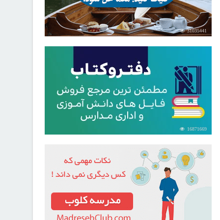
31035441
16871669