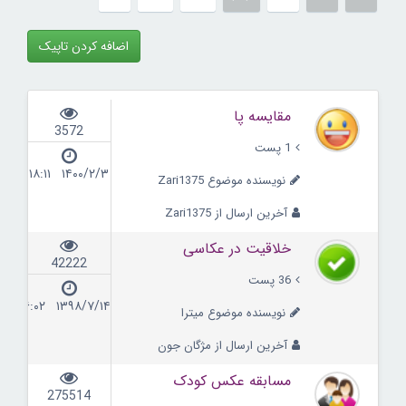
اضافه کردن تاپیک
مقایسه پا
3572
1 پست
۱۴۰۰/۲/۳ ۱۸:۱۱
نویسنده موضوع Zari1375
آخرین ارسال از Zari1375
خلاقیت در عکاسی
42222
36 پست
۱۳۹۸/۷/۱۴ ۱۶:۰۲
نویسنده موضوع میترا
آخرین ارسال از مژگان جون
مسابقه عکس کودک
275514