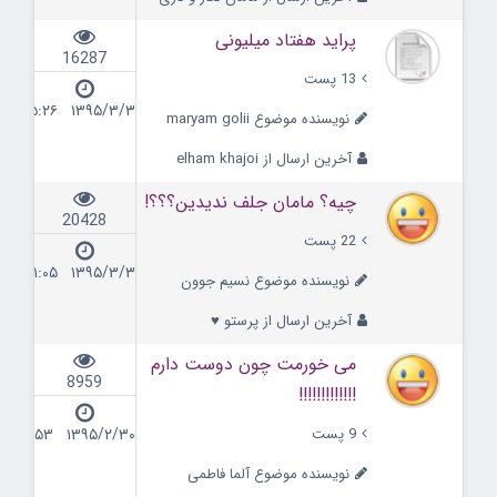
پراید هفتاد میلیونی
16287
13 پست
۱۳۹۵/۳/۳ ۱۵:۲۶
نویسنده موضوع maryam golii
آخرین ارسال از elham khajoi
چیه؟ مامان جلف ندیدین؟؟؟!
20428
22 پست
۱۳۹۵/۳/۳ ۱۱:۰۵
نویسنده موضوع نسیم جوون
آخرین ارسال از پرستو ♥
می خورمت چون دوست دارم
8959
!!!!!!!!!!!!!
9 پست
۱۳۹۵/۲/۳۰ ۰۹:۵۳
نویسنده موضوع آلما فاطمی