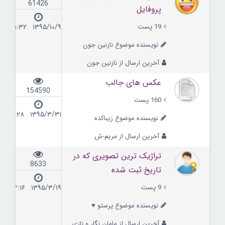
61426
پروفایل
19 پست
۱۳۹۵/۱۰/۹ ۱۱:۳۲
نویسنده موضوع نازنین جون
آخرین ارسال از نازنین جون
عکس های جالب
154590
160 پست
۱۳۹۵/۳/۳۱ ۰۸:۲۸
نویسنده موضوع زیباکده
آخرین ارسال از مریم-ش
تراژیک ترین تصویری که در
8633
تاریخ ثبت شده
9 پست
۱۳۹۵/۳/۱۹ ۱۴:۱۶
نویسنده موضوع پرستو ♥
آخرین ارسال از مامان نگار و نازی