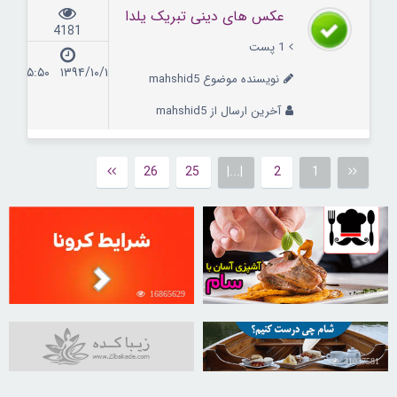
عکس های دینی تبریک یلدا
4181
1 پست
۱۳۹۴/۱۰/۱ ۱۵:۵۰
نویسنده موضوع mahshid5
آخرین ارسال از mahshid5
26
25
|...|
2
1
16865629
30252424
31037581