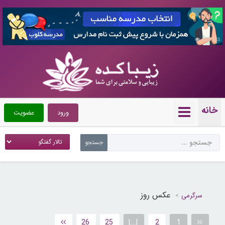
7357183
خانه
ورود
عضویت
عکس روز
سرگرمی
26
25
|...|
2
1