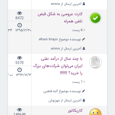
آخرین ارسال از arnina
کارت عروسی به شکل قبض
8472
تلفن همراه
8 پست
۱۳۹۵/۲/۳۰ ۰۹:۳۴
نویسنده موضوع elham khajoi
آخرین ارسال از arnina
با چند سال از درآمد نفتی
5570
ایران می‌توان شرکت‌های بزرگ
را خرید؟ !!!!!!!
۱۳۹۴/۱۲/۳ ۱۳:۰۰
7 پست
نویسنده موضوع آلما فاطمی
آخرین ارسال از مهرنوش
کاریکاتور
149649