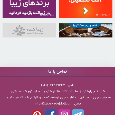
30822174
16874247
31046199
تماس با ما
تلفن : ۲۲۶۸۹۶۴۳ (۰۲۱)
شنبه تا چهارشنبه از ساعت 9 تا 5 منتظر شنیدن صدای گرم شما هستیم.
همچنین برای درج آگهی، مشاوره برای توسعه کسب و کارتان با ما تماس بگیرید.
ایمیل: info[@]zibakade[dot]com