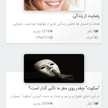
رضایت از زندگی
هدف ما انسان ها داشتن زندگی عاری از هرگونه غم است. بنابراین چرا بسیاری از افراد هنوز به این شادی نرسیده اند؟ شاید به این دلیل که شادی برای آنها توضیحی ندارد .
0 نظر
2218 بازدید
0 لایک
۱۳۹۵/۹/۱۷
"سکوت" چقدر روی مغز ما تأثیر گذار است؟
در این دنیای شلوغ و پر سر و صدا، به دست آوردن "سکوت" بسیار با ارزش و گرانبهاست و به عنوان یک فرصت و مزیت مثبت محسوب می شود
0 نظر
2609 بازدید