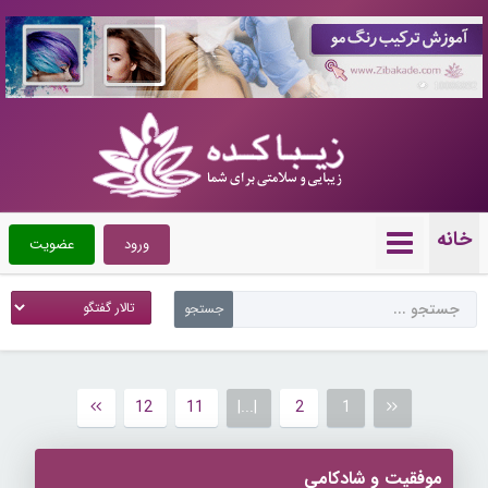
10086892
خانه
ورود
عضویت
12
11
|...|
2
1
موفقیت و شادکامی