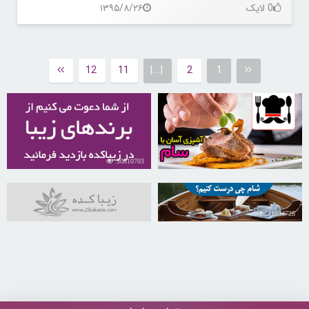
0 لایک
۱۳۹۵/۸/۲۶
12
11
|...|
2
1
30810703
30249571
31034728