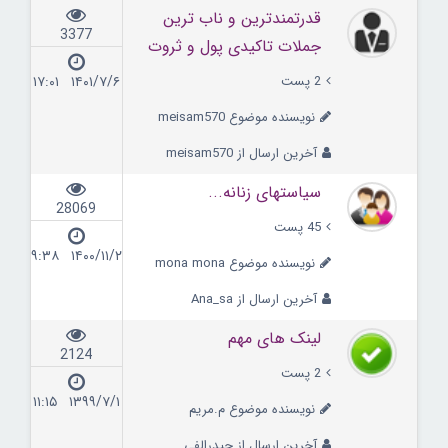
قدرتمندترین و ناب ترین
3377
جملات تاکیدی پول و ثروت
2 پست
۱۴۰۱/۷/۶ ۱۷:۰۱
نویسنده موضوع meisam570
آخرین ارسال از meisam570
سیاستهای زنانه...
28069
45 پست
۱۴۰۰/۱۱/۲ ۰۹:۳۸
نویسنده موضوع mona mona
آخرین ارسال از Ana_sa
لینک های مهم
2124
2 پست
۱۳۹۹/۷/۱ ۱۱:۱۵
نویسنده موضوع م.مریم
آخرین ارسال از حیدرالفی