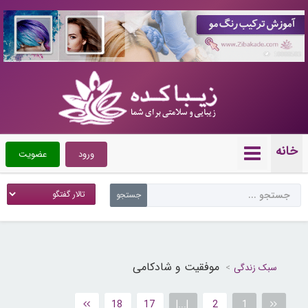
10088503
خانه
ورود
عضویت
موفقیت و شادکامی
سبک زندگی
18
17
|...|
2
1