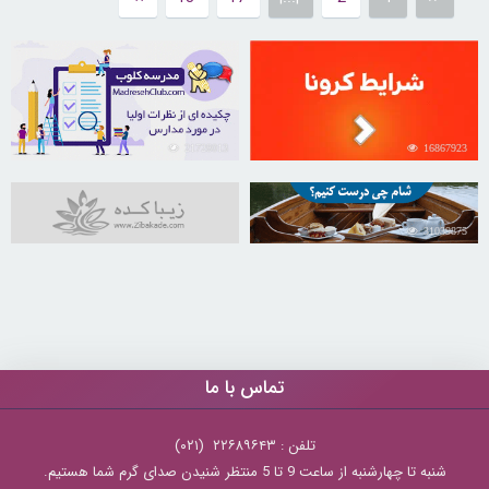
21728013
16867923
31039875
تماس با ما
تلفن : ۲۲۶۸۹۶۴۳ (۰۲۱)
شنبه تا چهارشنبه از ساعت 9 تا 5 منتظر شنیدن صدای گرم شما هستیم.