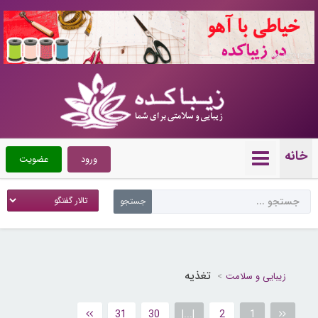
10721723
خانه
ورود
عضویت
تغذیه
زیبایی و سلامت
31
30
|...|
2
1