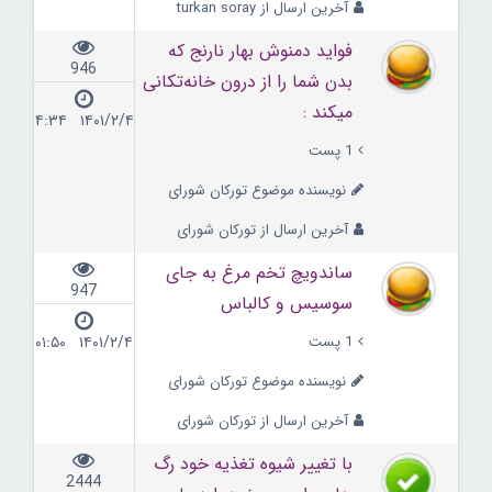
آخرین ارسال از turkan soray
فواید دمنوش‌ بهار نارنج که
946
بدن شما را از درون خانه‌تکانی
میکند :
۱۴۰۱/۲/۴ ۰۴:۳۴
1 پست
نویسنده موضوع تورکان شورای
آخرین ارسال از تورکان شورای
ساندویچ تخم مرغ به جای
947
سوسیس و كالباس
1 پست
۱۴۰۱/۲/۴ ۰۱:۵۰
نویسنده موضوع تورکان شورای
آخرین ارسال از تورکان شورای
با تغییر شیوه تغذیه خود رگ
2444