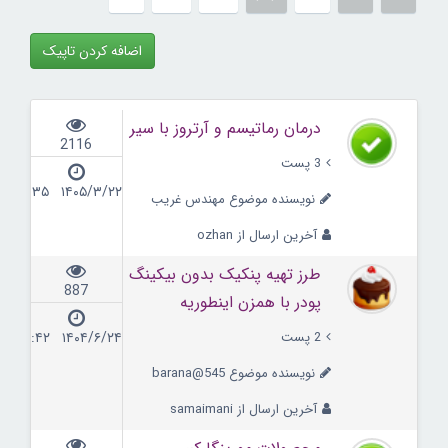
اضافه کردن تاپیک
درمان رماتیسم و آرتروز با سیر
2116
3 پست
۱۴۰۵/۳/۲۲ ۱۵:۳۵
نویسنده موضوع مهندس غریب
آخرین ارسال از ozhan
طرز تهیه پنکیک بدون بیکینگ
887
پودر با همزن اینطوریه
2 پست
۱۴۰۴/۶/۲۴ ۱۳:۴۲
نویسنده موضوع barana@545
آخرین ارسال از samaimani