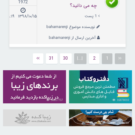
1972
چه می دانید؟
1 پست
۱۳۹۸/۱۰/۱۵ ۱۹:۱۹
نویسنده موضوع baharnarenji
آخرین ارسال از baharnarenji
31
30
|...|
2
1
30817757
16878010
31041782