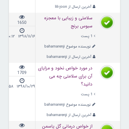
آخرین ارسال از lili-joon
سلامتی و زیبایی با معجزه
1650
سبوس برنج
1 پست
۱۳۹۸/۱۱/۱۶ ۰۰:۱۲
نویسنده موضوع baharnarenji
آخرین ارسال از baharnarenji
در مورد خواص نخود و مزایای
1709
آن برای سلامتی چه می
دانید؟
۱۳۹۸/۱۰/۲۹ ۰۹:۵۸
1 پست
نویسنده موضوع baharnarenji
آخرین ارسال از baharnarenji
از خواص درمانی گل یاسمن