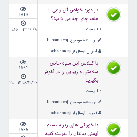
در مورد خواص گل راعی یا
1813
علف چای چه می دانید؟
1 پست
۱۳۹۹/۱/۸ ۱۹:۱۵
نویسنده موضوع baharnarenji
آخرین ارسال از baharnarenji
با گیلاس این میوه خاص
1661
سلامتی و زیبایی را در آغوش
بگیرید
۱۳۹۸/۱۲/۲۰ ۲۲:۲۸
1 پست
نویسنده موضوع baharnarenji
آخرین ارسال از baharnarenji
با خوراکی های زیر سیستم
1586
ایمنی بدنتان را تقویت کنید