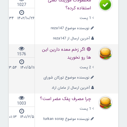
محصولات مورینگا کسی
1027
استفاده کرده؟
1 پست
۱۴۰۲/۱۰/۲۶ ۱۵:۳۴
نویسنده موضوع reza147
آخرین ارسال از reza147
🔴 اگر زخم‌ معده دارین این
1576
ها رو نخورید
2 پست
۱۴۰۱/۵/۱۱ ۱۳:۵۴
نویسنده موضوع تورکان شورای
آخرین ارسال از مامان اراد
چرا مصرف پفک مضر است؟
1003
1 پست
۱۴۰۱/۲/۵ ۰۱:۱۳
نویسنده موضوع turkan soray