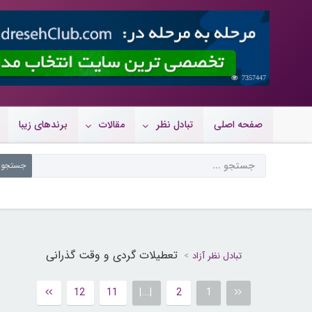
7357447
صفحه اصلی
تبادل نظر
مقالات
برندهای زیبا
تعطیلات گردی و وقت گذرانی
تبادل نظر آزاد
12
11
|...|
2
1