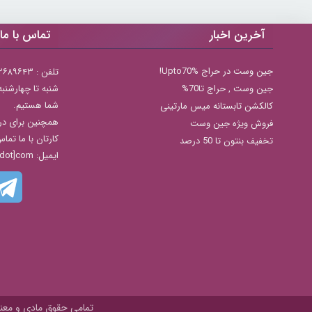
آخرین اخبار
تماس با ما
جین وست در حراج Upto70%!
تلفن : ۲۲۶۸۹۶۴۳ (۰۲۱)
جين وست , حراج تا70%
شما هستیم.
کالکشن تابستانه میس مارتینی
همچنین برای در
فروش ویژه جین وست
کارتان با ما تما
تخفیف بنتون تا 50 درصد
ایمیل: info[@]zibakade[dot]com
تمامی حقوق مادی و معنوی