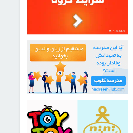
16866429
21726519