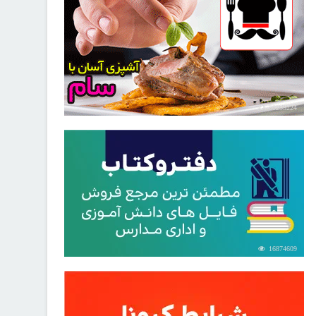
30253224
16874609