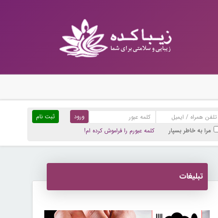
ثبت نام
مرا به خاطر بسپار
کلمه عبورم را فراموش کرده ام!
تبلیغات