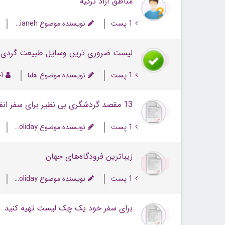
مناطق آزاد ترکیه
1 پست
نویسنده موضوع abianeh
لیست ضروری ترین وسایل طبیعت گردی ها
1 پست
نویسنده موضوع هلنا
آخ
13 مقصد گردشگری بی نظیر برای سفر انفرادی
1 پست
نویسنده موضوع NextHoliday
زیباترین فرودگاه‌های جهان
1 پست
نویسنده موضوع NextHoliday
برای سفر خود یک چک لیست تهیه کنید