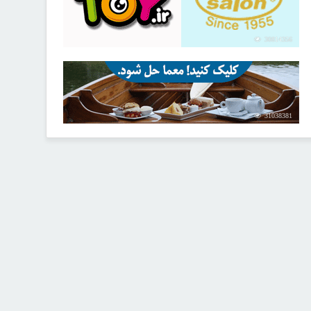
30814356
31038381