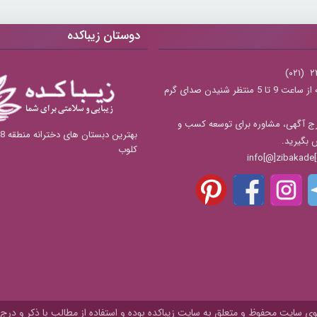
دوستان زیباکده
شنبه تا چهارشنبه از ساعت 9 تا 5 منتظر شنیدن صدای گرم
ج آگهی، مشاوره برای توسعه کسب و
س بگیرید.
کلوب
 سایت محفوظ و متعلق به سايت زیباکده بوده و استفاده از مطالب با ذکر و درج 