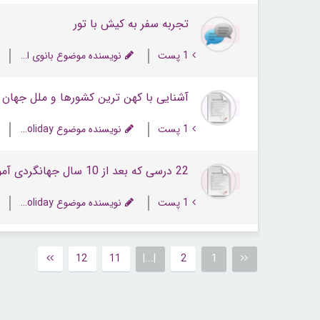
تجربه سفر به کیش با تور
1 پست
نویسنده موضوع بانوی اسفند
آشنایی با کهن ترین کشورها و ملل جهان
1 پست
نویسنده موضوع NextHoliday
22 درسی که بعد از 10 سال جهانگردی آموختم
1 پست
نویسنده موضوع NextHoliday
12
11
|...|
2
1