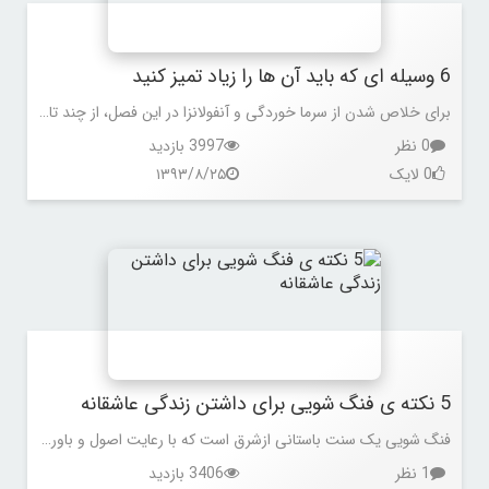
6 وسیله ای که باید آن ها را زیاد تمیز کنید
برای خلاص شدن از سرما خوردگی و آنفولانزا در این فصل، از چند تاکتیک ساده استفاده کنید: اول واکسن آنفولانزا بزنید. دوم،در محل کار از همکارانی که مریض هستند و عطسه و سرفه می کنند دوری کنید.باید مکان هایی را که ویروس ها و باکتری ها در آن جا جمع می شوند بشناسید و بدانید که چطور باید آن ها را تمیز کنید.با این راه احتمال مریض شدن و یک هفته در رختخواب ماندن با بدن درد و تب را کاهش می دهید. موارد زیر را بخوانید تا بدانید میکرب ها در چه جاهایی کمین می کنند و این که چگونه آن ها را تمیز کنید تا میکرب ها و ویروس ها از بین بروند.
0 نظر
3997 بازدید
0 لایک
۱۳۹۳/۸/۲۵
5 نکته ی فنگ شویی برای داشتن زندگی عاشقانه
فنگ شویی یک سنت باستانی ازشرق است که با رعایت اصول و باورهای این سنت می توانید زندگی و محیط خانه اتان را ایده آل کنید. طبق باورهای فنگ شویی،طرز چیدمان وسایل درخانه و در تمام اتاق ها، انرژی را در کل خانه تغییر می دهد و باعث اتفاقات خوب یا بد در زندگیتان می شود. با توجه به اصول فنگشویی،وقتی خانه به ویژه اتاق خوابتان به هم ریخته نباشد، این روی زندگی عاشقانه ی شما نیز تأثیر می گذارد. در این جا چندین نکته ی فنگ شویی را برای بهتر کردن زندگی عاشقانه تان عنوان می کنیم.
1 نظر
3406 بازدید