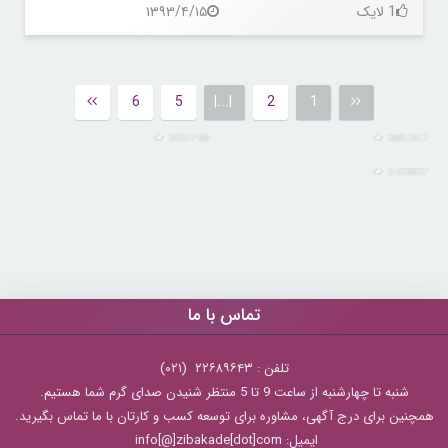
1 لایک
۱۳۹۳/۴/۱۵
6
5
|...|
2
1
30251480
30812612
31036637
تماس با ما
تلفن : ۲۲۶۸۹۶۴۳ (۰۲۱)
شنبه تا چهارشنبه از ساعت 9 تا 5 منتظر شنیدن صدای گرم شما هستیم.
همچنین برای درج آگهی، مشاوره برای توسعه کسب و کارتان با ما تماس بگیرید.
ایمیل: info[@]zibakade[dot]com