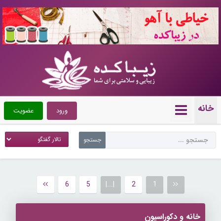
10720033
خانه
ورود
عضویت
6
5
|...|
2
1
خانه و دکوراسیون