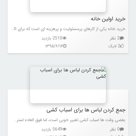
خرید اولین خانه
خرید خانه یکی از کارهای پرمسئولیت و پرهزینه ای است که برای اکثر مردم وجود دارد.و در ثانی این خرید ممکن است یک بار برای همیشه نباشد. گرفتن وام و مهیا کردن پول مورد نیاز از جمله چیزهایی است که
2 نظر
2510 بازدید
2 لایک
۱۳۹۵/۶/۱۶
جمع کردن لباس ها برای اسباب کشی
بعضی وقت ها اسباب کشی تغییر خوبی است، اما فوق العاده استرس زا و پر دردسر است. یک شهر یا محله ی جدید، دوستان جدید و تجربیات جدید و .... و لیست بی پایانی از کارها. بسته بندی و جمع کردن وسایل زندگی بینهایت خسته کننده و وقت گیر است. گاهی اوقات تازه موقع اسباب کشی می فهمید وسایل عادی زندگیتان چقدر فضا اشغال می کنند. لباس ها، کفش ها و لوازم جانبی هم از این قاعده مستثنی نیستند. بسته بندی لباس ها از همه سخت تر است، چون باید زمان زیادی را صرف تا کردن، باز کردن و دوباره آویزان کردن و ... آن ها بکنید. برای این که از نظر زمانی در اسباب کشی جلو بیفتید، باید در مدت زمان کمی بتوانید لباس های کمد و کشوها را جمع کنید. 5 نکته ی زیر را در این مورد بخوانید.
0 نظر
5649 بازدید