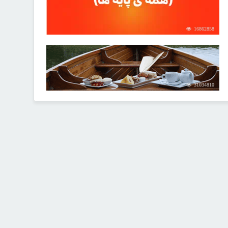
16862858
31034810