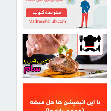
21722948
30249653