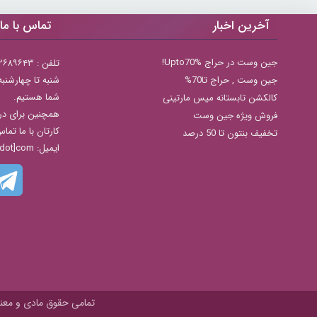
آخرین اخبار
تماس با ما
جین وست در حراج Upto70%!
تلفن : ۲۲۶۸۹۶۴۳ (۰۲۱)
جين وست , حراج تا70%
شما هستیم.
کالکشن تابستانه میس مارتینی
همچنین برای در
فروش ویژه جین وست
کارتان با ما تما
تخفیف بنتون تا 50 درصد
ایمیل: info[@]zibakade[dot]com
تمامی حقوق مادی و معنوی