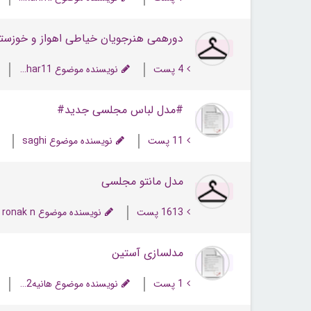
دورهمی هنرجویان خیاطی اهواز و‌ خوزست
4 پست
نویسنده موضوع sahar11
#مدل لباس مجلسی جدید#
11 پست
نویسنده موضوع saghi
مدل مانتو مجلسی
1613 پست
نویسنده موضوع ronak n
مدلسازی آستین
1 پست
نویسنده موضوع هانیه6062