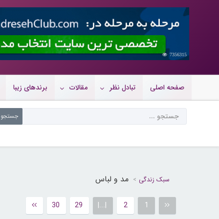
7356315
صفحه اصلی
تبادل نظر
مقالات
برندهای زیبا
مد و لباس
سبک زندگی
30
29
|...|
2
1