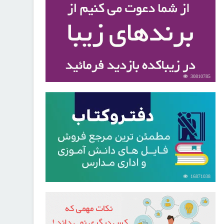
30810785
16871038