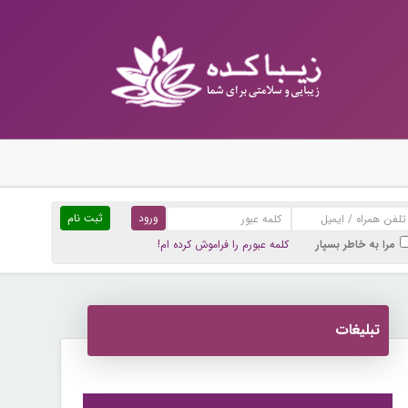
ثبت نام
مرا به خاطر بسپار
کلمه عبورم را فراموش کرده ام!
تبلیغات