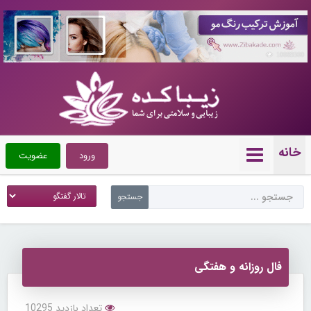
10089300
خانه
ورود
عضویت
فال روزانه و هفتگی
تعداد بازدید 10295