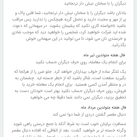
دیگران را با سخنان نیش دار نرنجانید
یادتان باشد دیگران را با سخنان نیش دار نرنجانید، شما قلبی پاک و
پر از مهر و محبت دارید و تحمل گریه هیچکس را ندارید پس مراقب
باشید ناخواسته کاری نکنید که پشیمان بشوید. در میهمانی که دعوت
شده اید شرکت خواهید کرد، شخصی را خواهید دید که موجب شادی
و خرسندی تان می شود، تا می توانید در این میهمانی خوش
بگذرانید.
فال هفته متولدین تیر ماه:
برای انجام یک معامله، روی حرف دیگران حساب نکنید
یک تلنگر ساده از خواب بیدارتان خواهد کرد. جلو ضرر را از هرکجا که
بگیرید منفعت است، شاکر باشید که از خطر جسته اید. چشمتان به
در و منتظر آمدن کسی هستید. برای انجام یک معامله خرید یا
فروش، روی حرف دیگران حساب نکنید بهتر است خودتان دست به
تحقیق بزنید، دیگران نمی دانند شما دقیقا چه می خواهید
فال هفته متولدین مرداد ماه:
دنبال مقصر گشتن دردی از شما دوا نمی کند
مسافرت برایتان خوب است به شرط آنکه با جمع درستی راهی شوید
وگرنه خسته تر بر خواهید گشت. بعد از اتفاقی که افتاده دنبال مقصر
گشتن دردی از شما دوا نمی کند، باید پی راه حلی باشید تا از این