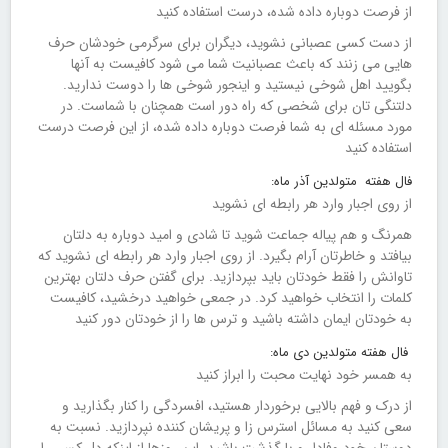
از فرصت دوباره داده شده، درست استفاده کنید
از دست کسی عصبانی نشوید، دیگران برای سرگرمی خودشان حرف
هایی می زنند که باعث عصبانیت شما می شود کافیست به آنها
بگویید اهل شوخی نیستید و اینجور شوخی ها را دوست ندارید.
دلتنگی تان برای شخصی که راه دور است همچنان با شماست. در
مورد مسئله ای به شما فرصت دوباره داده شده، از این فرصت درست
استفاده کنید
فال هفته متولدین آذر ماه:
از روی اجبار وارد هر رابطه ای نشوید
همرنگ و هم پیاله جماعت شوید تا شادی و امید دوباره به دلتان
بیافتد و خاطرتان آرام بگیرد. از روی اجبار وارد هر رابطه ای نشوید که
تاوانش را فقط خودتان باید بپردازید. برای گفتن حرف دلتان بهترین
کلمات را انتخاب خواهید کرد. در جمعی خواهید درخشید، کافیست
به خودتان ایمان داشته باشید و ترس ها را از خودتان دور کنید
فال هفته متولدین دى ماه:
به همسر خود نهایت محبت را ابراز کنید
از درک و فهم بالایی برخوردار هستید، افسردگی را کنار بگذارید و
سعی کنید به مسائل استرس زا و پریشان کننده نپردازید. نسبت به
دوستان خود وفادار و با گذشت باشید. این روزها از اینکه دل کسی را