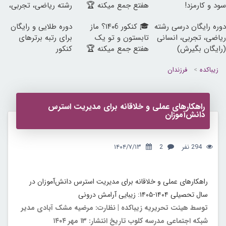
سود و کارمزد!
هفتع جمع میکنه 🏆
رشته ریاضی، تجربی،
انسانی)
دوره رایگان درسی رشته
🎓 کنکور ۱۴۰6؟ ماز
دوره طلایی و رایگان
ریاضی، تجربی، انسانی
تابستون و تو یک
برای رتبه برترهای
(رایگان بگیرش)
هفتع جمع میکنه 🏆
کنکور
زیباکده
فرزندان
راهکارهای عملی و خلاقانه برای مدیریت استرس
دانش‌آموزان
294 نفر
2
۱۴۰۴/۷/۱۳
راهکارهای عملی و خلاقانه برای مدیریت استرس دانش‌آموزان در
سال تحصیلی ۱۴۰۴-۱۴۰۵: زیبایی آرامش درونی
توسط هیئت تحریریه زیباکده | نظارت: مرضیه مشک آبادی مدیر
شبکه اجتماعی مدرسه کلوب
تاریخ انتشار: ۱۳ مهر ۱۴۰۴