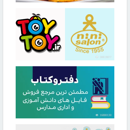
30819877
16880130