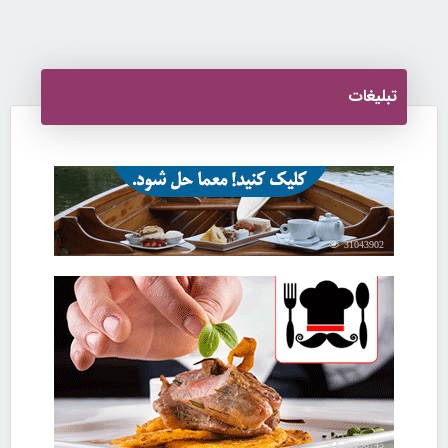
تبلیغات
31043902
30258745