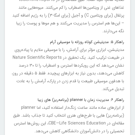
غذاهای غنی از ویتامین‌ها اضطراب را کم می‌کنند. میوه‌هایی مانند
پرتقال (برای ویتامین C) و آجیل (برای امگا-۳) را به رژیم اضافه کنید
– این‌ها هم استرس را مدیریت می‌کنند و هم موها و پوست را زیبا
نگه می‌دارند.
راهکار ۵: مدیتیشن کوتاه روزانه با موسیقی آرام
مدیتیشن، ابزاری مؤثر برای آرامش، را با موسیقی ملایم یا پیاده‌روی
در طبیعت ترکیب کنید. یک تحقیق در Nature Scientific Reports
نشان می‌دهد که این رویکردها استرس و اضطراب را تا ۳۰ درصد
کاهش می‌دهند، بدون نیاز به ابزارهای پیچیده. فقط ۵ دقیقه در روز،
با هدفون موسیقی طبیعت یا قدم زدن در پارک، آرامش را به عادت
تبدیل می‌کند.
راهکار ۶: مدیریت زمان با planner (برنامه‌ریز) های زیبا
از ابزارهای ساده مانند ساعت زنگ‌دار استفاده کنید، اما planner
(برنامه‌ریز) هایی با طرح‌های هنری انتخاب کنید تا جذاب باشد. طبق
مقاله‌ای در CBE—Life Sciences Education، این روش‌ها استرس
تحصیلی را در دانش‌آموزان دانشگاهی کاهش می‌دهد.