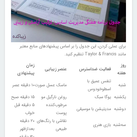
برای عملی کردن، این جدول را بر اساس پیشنهادهای منابع معتبر
مانند Taylor & Francis تنظیم کنید.
روز
زمان
فعالیت ضداسترس
عنصر زیبایی
هفته
پیشنهادی
تنفس عمیق با
شنبه
ماسک عسل صورت
۱۰ دقیقه عصر
اسطوخودوس
یکشنبه
یوگا سبک
روغن نارگیل مو
۱۵ دقیقه صبح
مرطوب‌کننده
۵ دقیقه قبل
دوشنبه
مدیتیشن با موسیقی
پوست
خواب
نقاشی با رنگ‌های
۲۰ دقیقه
سه‌شنبه
بازی هنری
طبیعی
بعدازظهر
۳۰ دقیقه