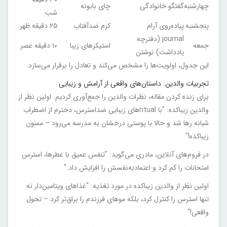
چهارشنبه
گفتگو خانوادگی
چای بابونه
شب
پنجشنبه
پیاده‌روی آرام
کرم ضدآفتاب
۲۵ دقیقه ظهر
journal (دفترچه
جمعه
استیکرهای زیبا
۱۰ دقیقه عصر
یادداشت) نوشتن
این جدول، اولویت‌ها را مشخص می‌کند و تعادل را برقرار می‌سازد.
تجربیات والدین: داستان‌های واقعی از آرامش و زیبایی
برای زنده کردن مقاله، نظرات والدین را جمع‌آوری کردیم. اولین نظر از
والدین زیباکده: "با ritualهای زیبایی ضداسترس، دخترم از اضطراب
شبانه رها شد و حالا با پوستی درخشان به مدرسه می‌رود – ممنون
زیباکده!"
در فروم‌های آنلاین، مادری می‌گوید: "تنفس عمیق با عطرها، استرس
امتحانات را کم کرد و اعتمادبه‌نفسش را افزایش داد."
اولین نظر از والدین زیباکده در مورد تغذیه: "غذاهای ویتامین‌دار نه
تنها استرس را کنترل کرد، بلکه موهای فرزندم را براق‌تر کرد – تحول
واقعی!"