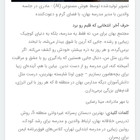
تصویر تولیدشده توسط هوش مصنوعی (AI) - مادری در جلسه
والدین با مدیر مدرسه بهان، با فضای گرم و دعوت‌کننده
حرف آخر: انتخابی که قلبم رو برد
مجتمع بهان برای من، نه فقط یه مدرسه، بلکه یه دنیای کوچیک
زیبایی و رشده. جایی که آرین با شوق بیدار می‌شه، با لبخند
برمی‌گرده، و هر روز یه ذره بیشتر، خودش رو کشف می‌کنه. اگر
مادری مثل من، دنبال جایی هستین که یادگیری رو با عشق و مراقبت
آمیخته کنه، این مدرسه رو از دست ندین. بیاین با هم، آینده‌ای زیبا
برای بچه‌هامون بسازیم – چون اونا شایسته بهترینن، درست مثل
دانش‌آموزان دیگه مدارس بهان در منطقه ۵ که هر روز با این انرژی،
قدم‌های بزرگی برمی‌دارن.
با مهر مادرانه، مینا رضایی
کلمات کلیدی:
بهترین دبستان پسرانه غیردولتی منطقه 5، روش
تدریس خلاقانه بهان، ارتباط والدین و مدرسه برای رشد کودک،
روتین زیبایی در مدرسه ابتدایی تهران، کلاس‌های فوق‌برنامه ایمن
برای پسران.