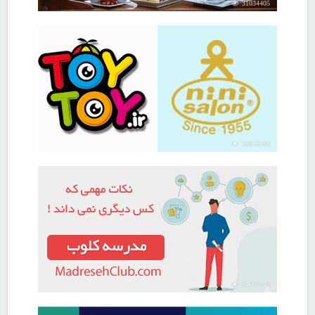
31034405
30810380
21722543