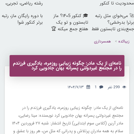
محدودیت تا کنکور
رشته ریاضی، تجربی،
انسانی)
🚀 می‌خوای مثل رتبه
🎓 کنکور ۱۴۰5؟ ماز
با دوره رایگان ماز، رتبه
برترا بدرخشی؟
تابستون و تو یک
برتر کنکور شو!
جمع‌بندی تابستون فقط
هفتع جمع میکنه 🏆
در یک هفته 📚
زیباکده
همسرداری
نامه‌ای از یک مادر: چگونه زیبایی روزمره، یادگیری فرزندم
را در مجتمع غیردولتی پسرانه بهان جادویی کرد
299 نفر
1
۱۴۰۴/۷/۱۳
نامه‌ای از یک مادر: چگونه زیبایی روزمره، یادگیری فرزندم را در
مجتمع غیردولتی پسرانه بهان جادویی کرد نویسنده: مینا رضایی،
مادر آرین (کلاس سوم ابتدایی) تاریخ انتشار: شنبه ۲۷ فروردین ۱۴۰۴
سلام به همه مادران پرتلاش و پدرانی که مثل من، هر روز با عشق و