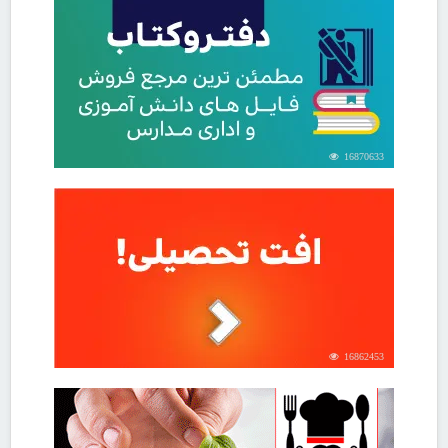
16870633
16862453