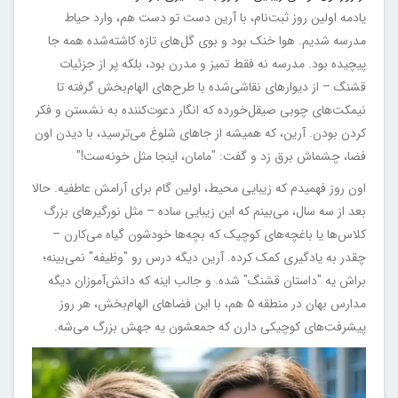
یادمه اولین روز ثبت‌نام، با آرین دست تو دست هم، وارد حیاط
مدرسه شدیم. هوا خنک بود و بوی گل‌های تازه کاشته‌شده همه جا
پیچیده بود. مدرسه نه فقط تمیز و مدرن بود، بلکه پر از جزئیات
قشنگ – از دیوارهای نقاشی‌شده با طرح‌های الهام‌بخش گرفته تا
نیمکت‌های چوبی صیقل‌خورده که انگار دعوت‌کننده به نشستن و فکر
کردن بودن. آرین، که همیشه از جاهای شلوغ می‌ترسید، با دیدن اون
فضا، چشماش برق زد و گفت: "مامان، اینجا مثل خونه‌ست!"
اون روز فهمیدم که زیبایی محیط، اولین گام برای آرامش عاطفیه. حالا
بعد از سه سال، می‌بینم که این زیبایی ساده – مثل نورگیرهای بزرگ
کلاس‌ها یا باغچه‌های کوچیک که بچه‌ها خودشون گیاه می‌کارن –
چقدر به یادگیری کمک کرده. آرین دیگه درس رو "وظیفه" نمی‌بینه؛
براش یه "داستان قشنگ" شده. و جالب اینه که دانش‌آموزان دیگه
مدارس بهان در منطقه ۵ هم، با این فضاهای الهام‌بخش، هر روز
پیشرفت‌های کوچیکی دارن که جمعشون یه جهش بزرگ می‌شه.