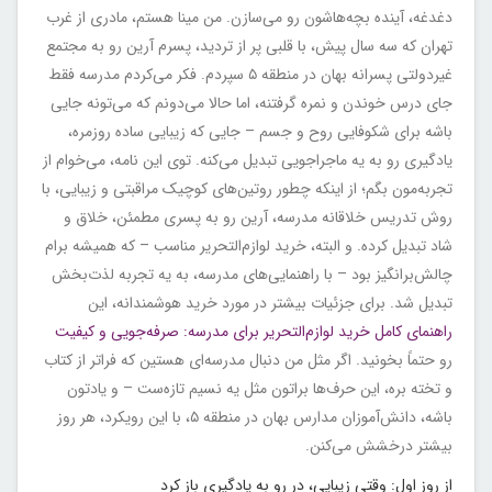
دغدغه، آینده بچه‌هاشون رو می‌سازن. من مینا هستم، مادری از غرب
تهران که سه سال پیش، با قلبی پر از تردید، پسرم آرین رو به مجتمع
غیردولتی پسرانه بهان در منطقه ۵ سپردم. فکر می‌کردم مدرسه فقط
جای درس خوندن و نمره گرفتنه، اما حالا می‌دونم که می‌تونه جایی
باشه برای شکوفایی روح و جسم – جایی که زیبایی ساده روزمره،
یادگیری رو به یه ماجراجویی تبدیل می‌کنه. توی این نامه، می‌خوام از
تجربه‌مون بگم؛ از اینکه چطور روتین‌های کوچیک مراقبتی و زیبایی، با
روش تدریس خلاقانه مدرسه، آرین رو به پسری مطمئن، خلاق و
شاد تبدیل کرده. و البته، خرید لوازم‌التحریر مناسب – که همیشه برام
چالش‌برانگیز بود – با راهنمایی‌های مدرسه، به یه تجربه لذت‌بخش
تبدیل شد. برای جزئیات بیشتر در مورد خرید هوشمندانه، این
راهنمای کامل خرید لوازم‌التحریر برای مدرسه: صرفه‌جویی و کیفیت
رو حتماً بخونید. اگر مثل من دنبال مدرسه‌ای هستین که فراتر از کتاب
و تخته بره، این حرف‌ها براتون مثل یه نسیم تازه‌ست – و یادتون
باشه، دانش‌آموزان مدارس بهان در منطقه ۵، با این رویکرد، هر روز
بیشتر درخشش می‌کنن.
از روز اول: وقتی زیبایی، در رو به یادگیری باز کرد