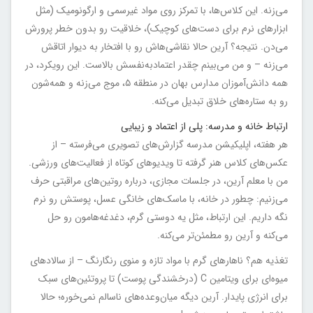
می‌زنه. این کلاس‌ها، با تمرکز روی مواد غیرسمی و ارگونومیک (مثل
ابزارهای نرم برای دست‌های کوچیک)، خلاقیت رو بدون خطر پرورش
می‌دن. نتیجه؟ آرین حالا نقاشی‌هاش رو با افتخار به دیوار اتاقش
می‌زنه – و من می‌بینم چقدر اعتمادبه‌نفسش بالاست. این رویکرد، در
همه دانش‌آموزان مدارس بهان در منطقه ۵، موج می‌زنه و همه‌شون
رو به ستاره‌های خلاق تبدیل می‌کنه.
ارتباط خانه و مدرسه: پلی از اعتماد و زیبایی
هر هفته، اپلیکیشن مدرسه گزارش‌های تصویری می‌فرسته – از
عکس‌های کلاس هنر گرفته تا ویدیوهای کوتاه از فعالیت‌های ورزشی.
من با معلم آرین، در جلسات مجازی، درباره روتین‌های مراقبتی حرف
می‌زنیم: چطور در خانه، با ماسک‌های خانگی عسل، پوستش رو نرم
نگه داریم. این ارتباط، مثل یه دوستی گرم، دغدغه‌هامون رو حل
می‌کنه و آرین رو مطمئن‌تر می‌کنه.
تغذیه هم؟ ناهارهای گرم با مواد تازه و منوی رنگارنگ – از سالادهای
میوه‌ای برای ویتامین C (درخشندگی پوست) تا پروتئین‌های سبک
برای انرژی پایدار. آرین دیگه میان‌وعده‌های ناسالم نمی‌خوره؛ حالا