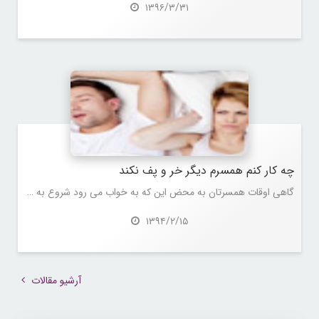
۱۳۹۶/۳/۳۱
چه کار کنم همسرم دیگر خر و پف نکند
گاهی اوقات همسرتان به محض این که به خواب می رود شروع به خر و پف می کند!سر و صداهای مختلفی که دیگر نمی گذارد شما بخوابید!بعضی اوقات حتی مجبور می شوید یک لگد کوچکی هم به او بزنید یا کاری کنید به طرف دیگری بخوابد تا شاید کمتر خر و پف کند!اما به هر حال صبح هر دو با احساس خستگی و ناراحت و رنجش از هم، از خواب بیدار می شوید.
۱۳۹۴/۲/۱۵
آرشیو مقالات