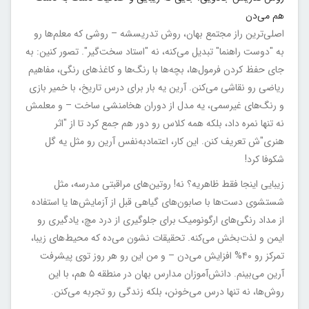
هم می‌دن
اصلی‌ترین راز مجتمع بهان، روش تدریسشه – روشی که معلم‌ها رو
به "دوست راهنما" تبدیل می‌کنه، نه "استاد سخت‌گیر". تصور کنین: به
جای حفظ کردن فرمول‌ها، بچه‌ها با رنگ‌ها و کاغذهای رنگی، مفاهیم
ریاضی رو نقاشی می‌کنن. آرین یه بار برای درس تاریخ، با خمیر بازی
و رنگ‌های غیرسمی، یه مدل از دوران هخامنشی ساخت – و معلمش
نه تنها نمره داد، بلکه همه کلاس رو دور هم جمع کرد تا از "اثر
هنری"ش تعریف کنن. این کار، اعتمادبه‌نفس آرین رو مثل یه گل
شکوفا کرد!
زیبایی اینجا فقط ظاهریه؟ نه! روتین‌های مراقبتی مدرسه، مثل
شستشوی دست‌ها با صابون‌های گیاهی قبل از آزمایش‌ها یا استفاده
از مداد رنگی‌های ارگونومیک برای جلوگیری از درد مچ، یادگیری رو
ایمن و لذت‌بخش می‌کنه. تحقیقات نشون می‌ده که محیط‌های زیبا،
تمرکز رو ۴۰% افزایش می‌دن – و من این رو هر روز توی پیشرفت
آرین می‌بینم. دانش‌آموزان مدارس بهان در منطقه ۵ هم، با این
روش‌ها، نه تنها درس می‌خونن، بلکه زندگی رو تجربه می‌کنن.