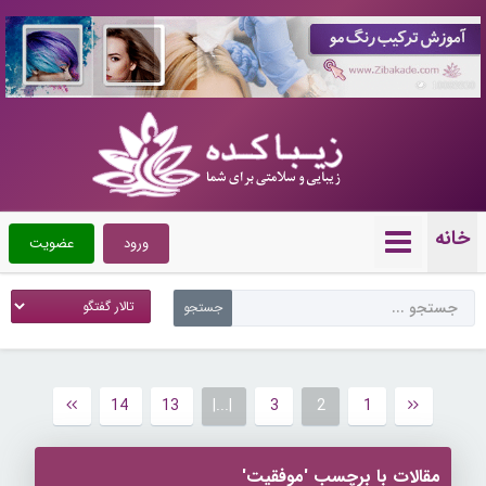
10089930
خانه
ورود
عضویت
14
13
|...|
3
2
1
مقالات با برچسب 'موفقیت'