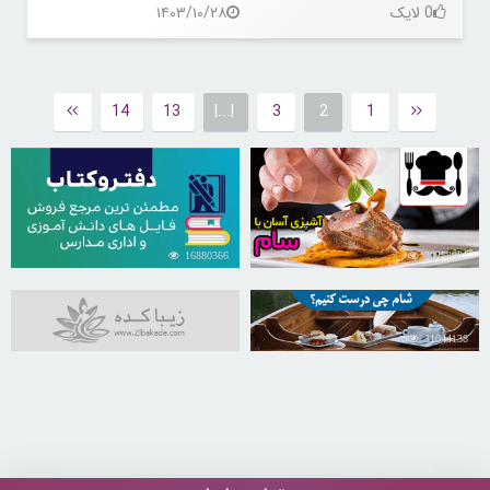
0 لایک
۱۴۰۳/۱۰/۲۸
14
13
|...|
3
2
1
16880366
30258981
31044138