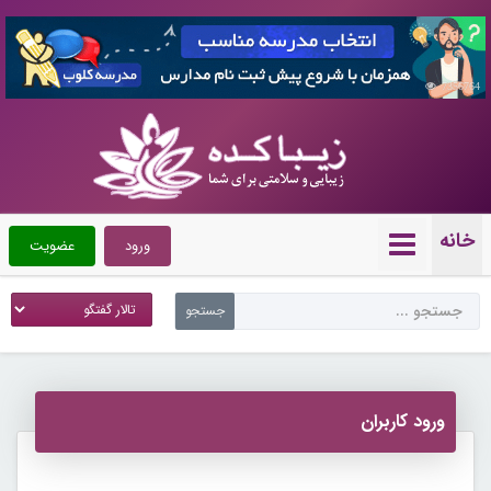
7356764
خانه
ورود
عضویت
ورود کاربران