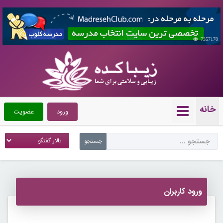
7357170
خانه
ورود
عضویت
ورود کاربران