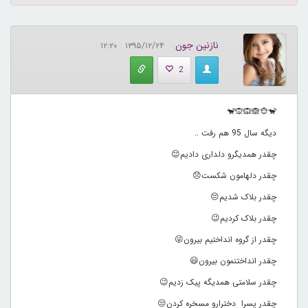
نازنین جون
۱۳۹۵/۱۲/۲۴ ۱۲:۲۰
2
🐒🐵🙈🙉🙊🐒
دیگه سال 95 هم رفت ..
ﭼﻘﺪﺭ ﻫﻤﺪﯾﮕﺮﻭ ﺩﻟﺪﺍﺭﯼ ﺩﺍﺩﯾﻢ😌
چقدر دلهامون شکست😞
چقدر بلاک شدیم😔
چقدر بلاک کردیم😉
چقدر از گروه انداختیم بیرون😜
چقدر انداختنمون بیرون😃
ﭼﻘﺪﺭ ﺳﻼﻣﺘﯽ ﻫﻤﺪﯾﮕﻪ ﭘﯿﮏ ﺯﺩﯾﻢ😉
ﭼﻘﺪﺭ ﭘﺴﺮﺍ ﺩﺧﺘﺮﺍﺭﻭ ﻣﺴﺨﺮﻩ ﮐﺮﺩﻥ😒