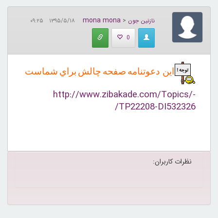
mona mona
نازنین جون
<
۱۳۹۵/۵/۱۸ ۰۹:۲۵
0
این دعوتنامه صفحه چالش براي شماست
http://www.zibakade.com/Topics/-
TP22208-DI532326/
نظرات کاربران: