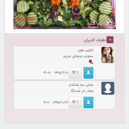
+
نظرات کاربران:
نازنین جون
ممنونم دوستای عزیزم
۱۳۹۵/۶/۱۰ ۱۴:۰۷
1
مامان سه تفنگدار
چقدر ناز شده😊
۱۳۹۵/۱۰/۱۴ ۱۹:۰۱
1