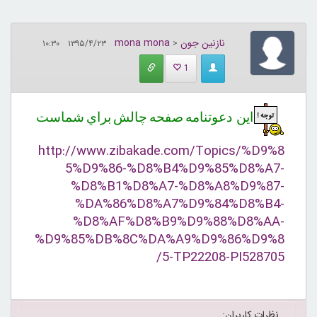
نازنین جون
mona mona
۱۳۹۵/۴/۲۳ ۱۰:۳۰
<
1
این دعوتنامه صفحه چالش براي شماست
http://www.zibakade.com/Topics/%D9%8
5%D9%86-%D8%B4%D9%85%D8%A7-
%D8%B1%D8%A7-%D8%A8%D9%87-
%DA%86%D8%A7%D9%84%D8%B4-
%D8%AF%D8%B9%D9%88%D8%AA-
%D9%85%DB%8C%DA%A9%D9%86%D9%8
5-TP22208-PI528705/
نظرات کاربران: