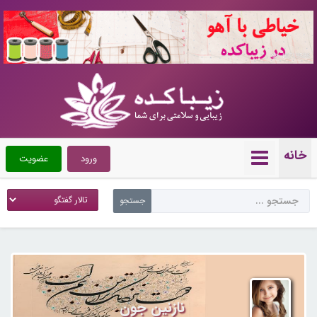
10719586
خانه
ورود
عضویت
نازنین جون