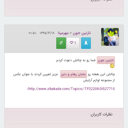
نازنین جون
مهرمینا
۱۳۹۵/۴/۱۸ ۲۰:۵۰
<
1
نازنین جون
شما رو به چالش دعوت کردم
چالش این هفته رو
مامان رهام و دنیز
عزیز تعیین کردند با عنوان عکس
از مجموعه لوازم آرایش
http://www.zibakade.com/Topics/-TP22208-DI527710/
نظرات کاربران: