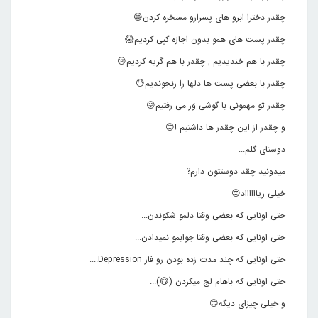
ﭼﻘﺪﺭ ﺩﺧﺘﺮﺍ ﺍﺑﺮﻭ ﻫﺎی ﭘﺴﺮﺍﺭﻭ ﻣﺴﺨﺮﻩ ﮐﺮﺩﻥ😄
ﭼﻘﺪﺭ ﭘﺴﺖ ﻫﺎﯼ ﻫﻤﻮ ﺑﺪﻭﻥ ﺍﺟﺎﺯﻩ ﮐﭙﯽ ﮐﺮﺩﯾﻢ😱
ﭼﻘﺪﺭ ﺑﺎ ﻫﻢ ﺧﻨﺪﯾﺪﯾﻢ , ﭼﻘﺪﺭ ﺑﺎ ﻫﻢ ﮔﺮﯾﻪ ﮐﺮﺩﯾﻢ😢
ﭼﻘﺪﺭ با بعضی پست ها دلها را رنجوندیم😓
ﭼﻘﺪﺭ ﺗﻮ ﻣﻬﻤﻮﻧﯽ با گوشی وَر می رفتیم😜
ﻭ ﭼﻘﺪﺭ ﺍﺯ ﺍﯾﻦ ﭼﻘﺪﺭ ﻫﺎ ﺩﺍﺷﺘﯿﻢ !😊
دوستای گلم...
میدونید چقد دوستتون دارم?
خیلی زیااااااد😍
حتی اونایی که بعضی وقتا دلمو شکوندن...
حتی اونایی که بعضی وقتا جوابمو نمیدادن...
حتی اونایی که چند مدت زده بودن رو فاز Depression....
حتی اونایی که باهام لج میکردن (😋)...
و خیلی چیزای دیگه😊