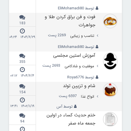
توسط EliMohamadi80
فوت و فن براق کردن طلا و
183
جواهرات
2269 پست
تناسب و زیبایی
۱۴۰۴/۶/۲۹ ۰۹:۲۴
توسط EliMohamadi80
آموزش استین مجلسی
355
2693 پست
موفقیت و شادکامی
۱۴۰۴/۶/۴ ۰۲:۱۲
توسط Roya6776
شام و تزیین تولد
154
6597 پست
انواع غذا
۱۴۰۲/۱/۱۹ ۱۳:۴۱
توسط آس
ختم حديث كساء در اولين
94
جمعه ماه صفر