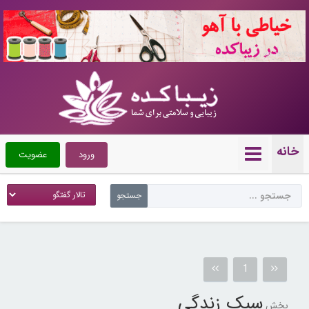
10721350
خانه
ورود
عضویت
1
سبک زندگی
بخش