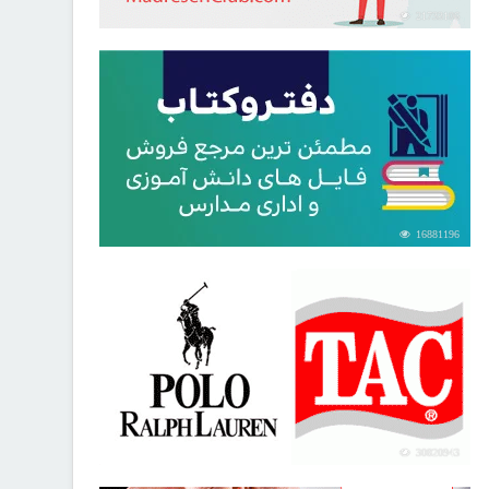
21733106
16881196
30820943