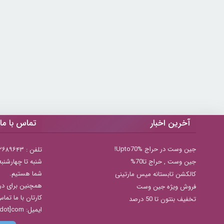
آخرین اخبار
تماس با ما
جین وست در حراج Upto70%!
تلفن : ۲۲۶۸۹۶۴۳ (۰۲۱)
جين وست , حراج تا70%
شما هستیم.
کالکشن تابستانه میس مارتینی
همچنین برای در
فروش ویژه جین وست
کارتان با ما تما
تخفیف بنتون تا 50 درصد
ایمیل: info[@]zibakade[dot]com