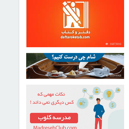
16873016
31044968