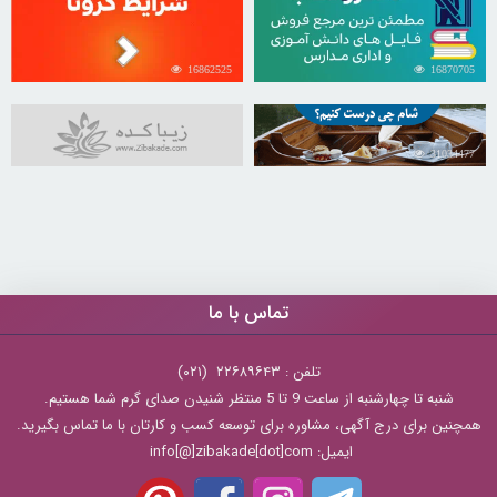
16862525
16870705
31034477
تماس با ما
تلفن : ۲۲۶۸۹۶۴۳ (۰۲۱)
شنبه تا چهارشنبه از ساعت 9 تا 5 منتظر شنیدن صدای گرم شما هستیم.
همچنین برای درج آگهی، مشاوره برای توسعه کسب و کارتان با ما تماس بگیرید.
ایمیل: info[@]zibakade[dot]com