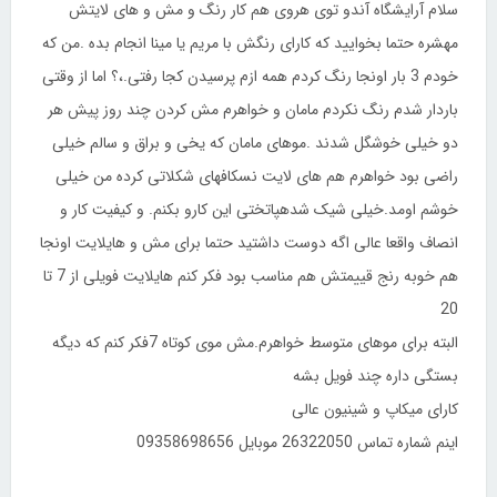
سلام آرایشگاه آندو توی هروی هم کار رنگ و مش و های لایتش
مهشره حتما بخوایید که کارای رنگش با مریم یا مینا انجام بده .من که
خودم 3 بار اونجا رنگ کردم همه ازم پرسیدن کجا رفتی.،؟ اما از وقتی
باردار شدم رنگ نکردم مامان و خواهرم مش کردن چند روز پیش هر
دو خیلی خوشگل شدند .موهای مامان که یخی و براق و سالم خیلی
راضی بود خواهرم هم های لایت نسکافهای شکلاتی کرده من خیلی
خوشم اومد.خیلی شیک شدهپاتختی این کارو بکنم. و کیفیت کار و
انصاف واقعا عالی اگه دوست داشتید حتما برای مش و هایلایت اونجا
هم خوبه رنج قییمتش هم مناسب بود فکر کنم هایلایت فویلی از 7 تا
20
البته برای موهای متوسط خواهرم.مش موی کوتاه 7فکر کنم که دیگه
بستگی داره چند فویل بشه
کارای میکاپ و شینیون عالی
اینم شماره تماس 26322050 موبایل 09358698656