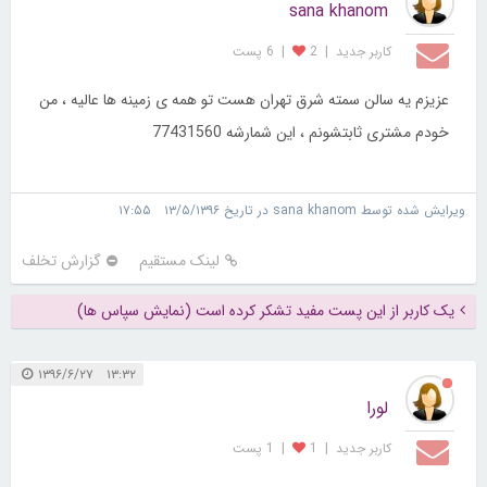
sana khanom
کاربر جديد
|
2
|
6 پست
عزیزم یه سالن سمته شرق تهران هست تو همه ی زمینه ها عالیه ، من
خودم مشتری ثابتشونم ، این شمارشه 77431560
ویرایش شده توسط sana khanom در تاریخ ۱۳/۵/۱۳۹۶ ۱۷:۵۵
لینک مستقیم
گزارش تخلف
یک کاربر از این پست مفید تشکر کرده است (نمایش سپاس ها)
۱۳:۳۲ ۱۳۹۶/۶/۲۷
لورا
کاربر جديد
|
1
|
1 پست