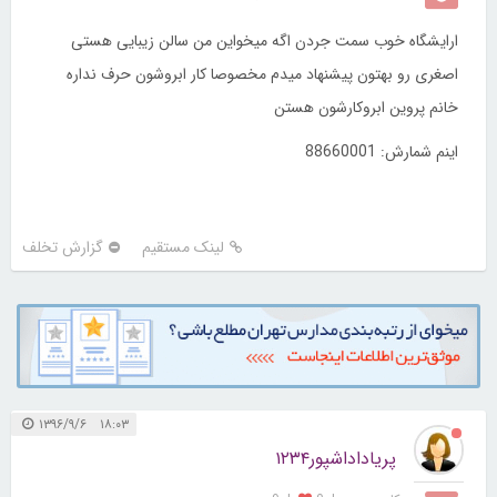
ارایشگاه خوب سمت جردن اگه میخواین من سالن زیبایی هستی
اصغری رو بهتون پیشنهاد میدم مخصوصا کار ابروشون حرف نداره
خانم پروین ابروکارشون هستن
اینم شمارش: 88660001
لینک مستقیم
گزارش تخلف
۱۸:۰۳ ۱۳۹۶/۹/۶
پریاداداشپور۱۲۳۴