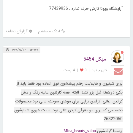
آرایشگاه ویونا کارش حرف نداره ، 77439936
لینک مستقیم
گزارش تخلف
۱۴:۵۷ ۱۳۹۷/۵/۲۲
مهگل 5454
کاربر جديد
|
0
|
4 پست
برای شینیون و هایلایت رفتم پیششون فوق العاده بود فقط باید از
یکی دوهفته قبل رزو کنید البته همه کارشون عالیه رنگ و مش
کراتین عالی کراتین تراپی برای موهای سوخته عالی بود محصولات
تخصصی که برای مو معرفی کردن عالی بود سمت هروی شمارشون
26322050
اینستا گرامشون
Mina_beauty_salon