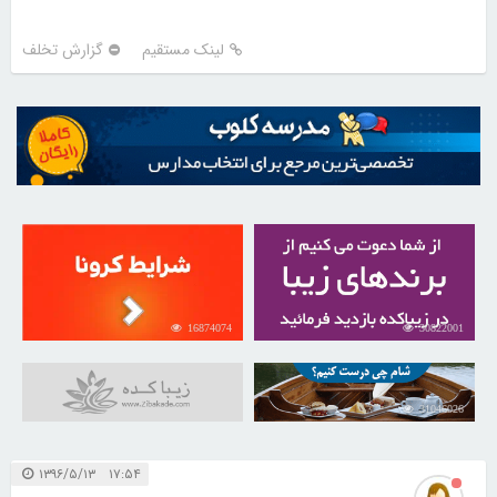
لینک مستقیم
گزارش تخلف
16874074
30822001
31046026
۱۷:۵۴ ۱۳۹۶/۵/۱۳