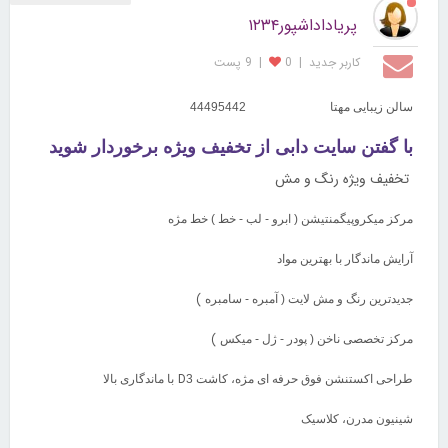
پریاداداشپور۱۲۳۴
کاربر جديد
|
0
|
9 پست
سالن زیبایی مهتا
44495442
با گفتن سایت دابی از تخفیف ویژه برخوردار شوید
تخفیف ویژه رنگ و مش
مرکز میکروپیگمنتیشن ( ابرو - لب - خط ) خط مژه
آرایش ماندگار با بهترین مواد
)
جدیدترین رنگ و مش لایت ( آمبره - سامبره
)
مرکز تخصصی ناخن ( پودر - ژل - میکس
D
طراحی اکستنشن فوق حرفه ای مژه، کاشت 3
با ماندگاری بالا
شینیون مدرن، کلاسیک