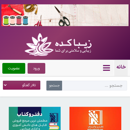
10723086
خانه
ورود
عضویت