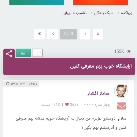
زیباکده
سبک زندگی
تناسب و زیبایی
3 از 4
155K
آرایشگاه خوب بهم معرفی کنین
۰۹:۵۰ ۱۳۹۱/۱۱/۲۱
ساناز افشار
چهار ستاره ⋆⋆⋆⋆
|
3628
|
4913 پست
سلام دوستای عزیزم من دنبال یه آرایشگاه خوبم.میشه بهم معرفی
کنین و آدرسشم بهم بگین؟