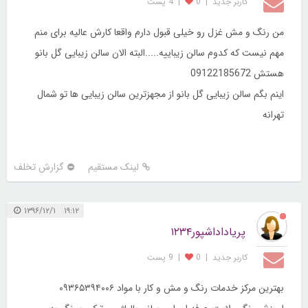
کاربر جديد
|
0
|
4 پست
من رنگ و مش غزل رو خیلی قبول دارم واقعا کارش عالیه برای منم
مهم نیست که کدوم سالن زیباییه.....البته الان سالن زیبایی گل بانو
هستش 09122185672
اینم بگم سالن زیبایی گل بانو از مجهزترین سالن زیبایی ها تو شمال
تهرانه
لینک مستقیم
گزارش تخلف
۱۹:۱۲ ۱۳۹۶/۱۲/۱
پریاداداشپور۱۲۳۴
کاربر جديد
|
0
|
9 پست
بهترین مرکز خدمات رنگ و مش و کار با مواد ۰۹۳۶۵۳۹۴۰۰۶