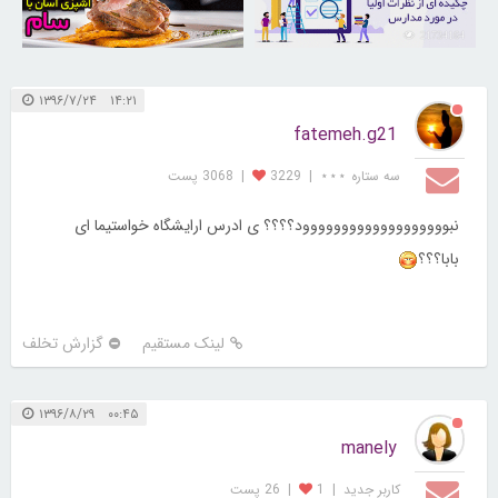
30260869
21734164
۱۴:۲۱ ۱۳۹۶/۷/۲۴
fatemeh.g21
سه ستاره ⋆⋆⋆
|
3229
|
3068 پست
نبووووووووووووووووووود؟؟؟؟ ی ادرس ارایشگاه خواستیما ای
بابا؟؟؟
لینک مستقیم
گزارش تخلف
۰۰:۴۵ ۱۳۹۶/۸/۲۹
manely
کاربر جديد
|
1
|
26 پست