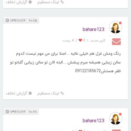
لینک مستقیم
گزارش تخلف
۲۰:۲۵ ۱۳۹۶/۱۱/۲۶
bahare123
کاربر جديد
|
0
|
4 پست
رنگ ومش غزل هم خیلی عالیه ...اصلا برای من مهم نیست کدوم
سالن زیبایی همیشه میرم پیشش....البته الان تو سالن زیبایی گلبانو تو
ظفر هستش09122185672
لینک مستقیم
گزارش تخلف
۲۰:۲۸ ۱۳۹۶/۱۱/۲۶
bahare123