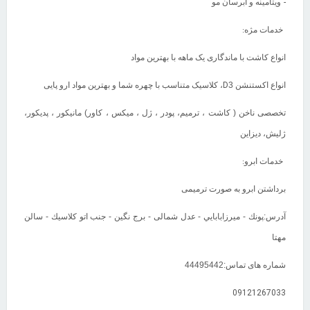
-
ویتامینه و آبرسان مو
:
خدمات مژه
انواع کاشت با ماندگاری یک ماهه با بهترین مواد
D
انواع اکستنشن 3
، کلاسیک متناسب با چهره شما و بهترین مواد ارو پایی
تخصصی ناخن ( کاشت ، ترمیم، پودر ، ژل ، میکس ، کاور) مانیکور ، پدیکور،
ژلیش، دیزاین
:
خدمات ابرو
برداشتن ابرو به صورت ترمیمی
آدرس:پونك - ميرزابابايي - عدل شمالى - برج نگين - جنب اتو كلاسيك - سالن
مهتا
شماره های تماس:44495442
09121267033