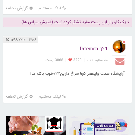
لینک مستقیم
گزارش تخلف
یک کاربر از این پست مفید تشکر کرده است (نمایش سپاس ها)
۱۲:۰۶ ۱۳۹۶/۷/۱۲
fatemeh.g21
سه ستاره ⋆⋆⋆
|
3229
|
3068 پست
آرایشگاه سمت ولیعصر کجا سراغ دارین؟؟؟خوب باشه هااا
لینک مستقیم
گزارش تخلف