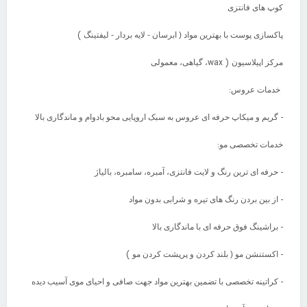
کوپ های فانتزی
)
پاکسازی پوست با بهترین مواد ( ابرسان - لایه بردار - لیفتینگ
( wax
مرکز اپیلاسیون
، گیاهی، معمولی
:
خدمات عروس
-
گریم و میکاپ حرفه ای عروس به سبک اروپایی محو بادوام و ماندگاری بالا
:
خدمات تخصصی مو
-
حرفه ای ترین رنگ و لایت فانتزی، آمبره، سامبره، بالیاژ
-
از بین بردن رنگ های تیره و شرابی بدون مواد
-
براشینگ فوق حرفه ای با ماندگاری بالا
)
-
اکستنشن مو ( بلند کردن و پرپشت کردن مو
-
کراتینه تخصصی با تضمین بهترین مواد جهت صافی و احیای موی آسیب دیده