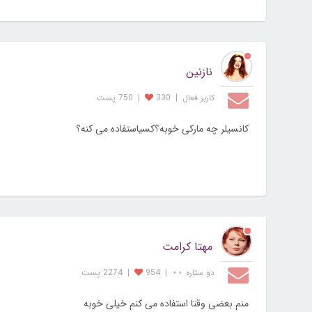
نازنین
کاربر فعال
|
330
|
750 پست
کانسیلر چه مارکی خوبه؟کسیاستفاده می کنه؟
مهتا کرامت
دو ستاره ⋆⋆
|
954
|
2274 پست
منم بعضی وقتا استفاده می کنم خیلی خوبه