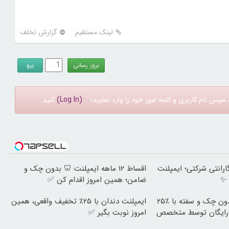
لینک مستقیم
گزارش تخلف
سپس نام کاربری و کلمه عبور خود را وارد نمایید؛
(Log In)
کنید.
هه + گارانتی شرکتی؛ ایمپلنت
اقساط ۱۲ ماهه ایمپلنت 🦷 بدون چک و
 ✨
ضامن؛ همین امروز اقدام کن ✅
ایمپلنت اقساطی بدون چک و سفته با ٪۲۵
ایمپلنت دندان با ۲۵٪ تخفیف واقعی، همین
رایگان توسط متخصص
امروز نوبت بگیر ✅