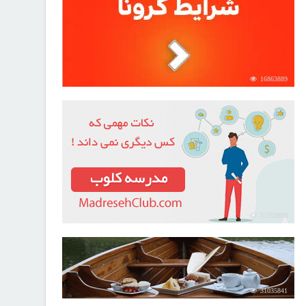
16863889
21723979
31035841