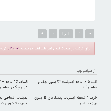
1 از 1
برای شرکت در مباحث تبادل نظر باید ابتدا در سایت
ثبت نام
کرده، 
از سراسر وب
اقساط ۱۲ ماهه ایمپلنت 🦷 بدون چک و
اقساط 12 ما
ضامن ✅
بدون چک و ضامن
خرید 4 قسطه اینترنت پیشگامان ☎️ بدون
نیاز به تلفن
تخفیف 👈 ویزیت 