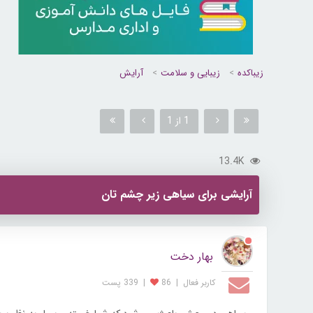
زیباکده
زیبایی و سلامت
آرایش
1 از 1
13.4K
آرایشی برای سیاهی زیر چشم تان
بهار دخت
کاربر فعال
|
86
|
339 پست