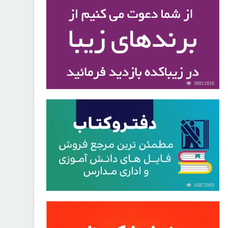
30811816
16872069