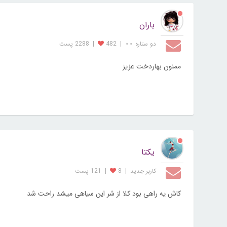
باران
دو ستاره ⋆⋆
|
482
|
2288 پست
ممنون بهاردخت عزیز
یکتا
کاربر جديد
|
8
|
121 پست
کاش یه راهی بود کلا از شر این سیاهی میشد راحت شد