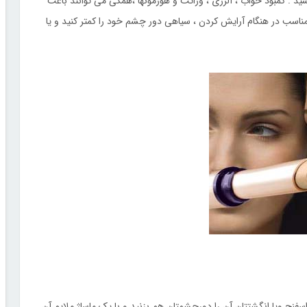
 . کمبود خواب ، آلرژی ، وراثت و هورمونها ،همگی می توانند باعث
ناسب در هنگام آرایش کردن ، سیاهی دور چشم خود را کمتر کنید و یا
 اسفنج ویا انگشتتان آن را دورچشمتان هم بزنید و با یک ماساژ ملایم آن