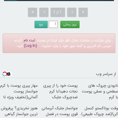
1 از 1
برای شرکت در مباحث تبادل نظر باید ابتدا در سایت
ثبت نام
کرده،
سپس نام کاربری و کلمه عبور خود را وارد نمایید؛
(Log In)
کنید.
از سراسر وب
نابودی چروک های
پوست خود را از پیری
مهار پیری پوست با کرم
سطحی و عمقی پوست
نجات دهید!با کرم
جوانساز پوست
با کرم
ضدچروک جلبک
آلمانی(تخفیف ویژه تا
آلمانی(45%تخفیف)
امشب)
وقت بوتاکستو کنسل
جوانساز جلبک آبرسانی
هنوز نخریدی؟ پرفروش
کن!(ضد چروک طبیعی/
قوی پوست در فصل
ترین جوانساز گیاهی