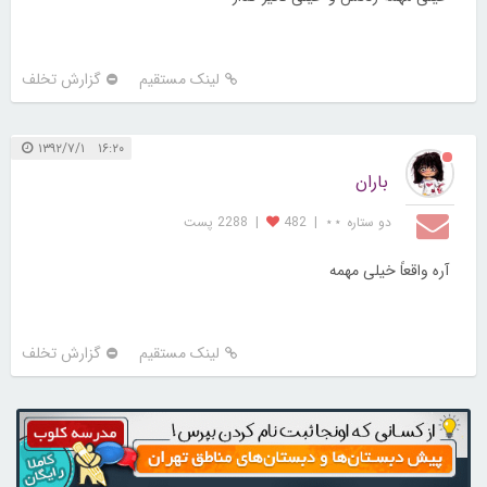
لینک مستقیم
گزارش تخلف
۱۶:۲۰ ۱۳۹۲/۷/۱
باران
دو ستاره ⋆⋆
|
482
|
2288 پست
آره واقعاً خیلی مهمه
لینک مستقیم
گزارش تخلف