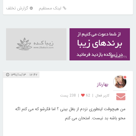
لینک مستقیم
گزارش تخلف
30823771
۱۲:۴۲ ۱۳۹۱/۱۰/۱۳
بهارناز
کاربر فعال
|
62
|
238 پست
من هیچوقت اینطوری نزدم از بغل بینی ؟ اما فکرشو که می کنم اگه
محو باشه بد نیست. امتحان می کنم