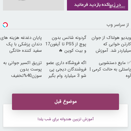
30825002
از سراسر وب
ویدیو هولناک از جوان
گردونه شانس بدون
پایان دغدغه هزینه های
کارتن خوابی که
پوچ از PS5 تا آیفون17
دندان پزشکی با پک
میلیاردر شد. آموزش
و بیت کوین 🔥
سفید کننده خانگی
رایگان
✅ مایع دستشویی
اگه فروشگاه داری عضو
تزریق اکسیر جوانی به
پاستلی به حالت کرمی |
فروشندگان دیجی پی
پوست بدون
اَوه
شو 3 میلیارد وام بگیر
سوزن40%تخفیف
موضوع قبل
آموزش تزیین هندوانه برای شب یلدا