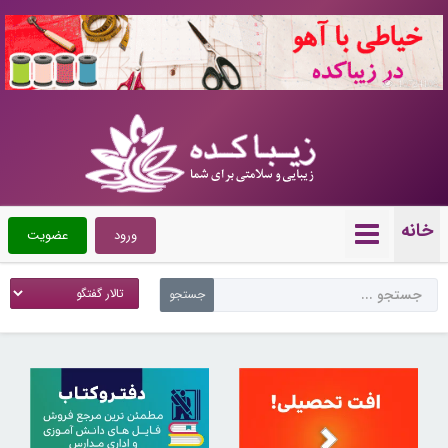
10724106
خانه
ورود
عضویت