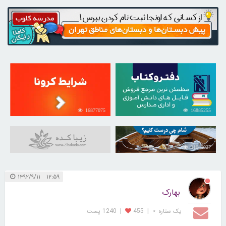
16877075
16885255
31049027
۱۲:۵۹ ۱۳۹۲/۹/۱۱
بهارک
یک ستاره ⋆
|
455
|
1240 پست