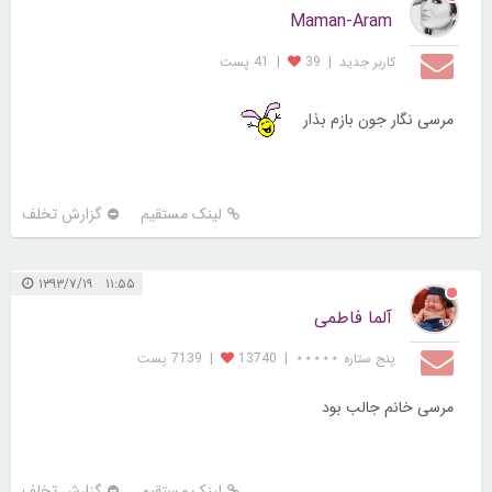
Maman-Aram
کاربر جديد
|
39
|
41 پست
مرسی نگار جون بازم بذار
لینک مستقیم
گزارش تخلف
۱۱:۵۵ ۱۳۹۳/۷/۱۹
آلما فاطمی
پنج ستاره ⋆⋆⋆⋆⋆
|
13740
|
7139 پست
مرسی خانم جالب بود
لینک مستقیم
گزارش تخلف