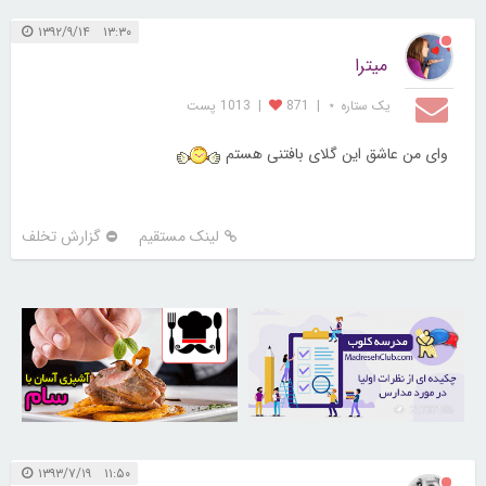
۱۳:۳۰ ۱۳۹۲/۹/۱۴
میترا
یک ستاره ⋆
|
871
|
1013 پست
وای من عاشق این گلای بافتنی هستم
لینک مستقیم
گزارش تخلف
30263870
21737165
۱۱:۵۰ ۱۳۹۳/۷/۱۹