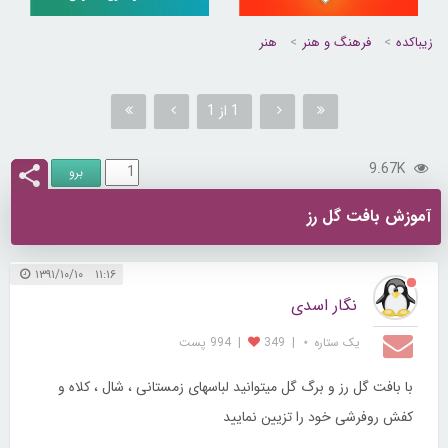
زیباکده
فرهنگ و هنر
هنر
1 از 1
9.67K
آموزش بافت گل رز
۱۱:۱۶ ۱۳۹۱/۱۰/۱۰
نگار اسدی
یک ستاره ⋆
|
349
|
994 پست
با بافت گل رز و برگ گل میتوانید لباسهای زمستانی ، شال ، کلاه و
کفش روفرشی خود را تزیین نمایید