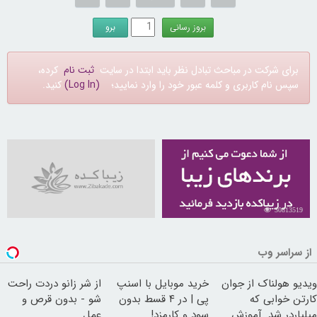
برای شرکت در مباحث تبادل نظر باید ابتدا در سایت
ثبت نام
کرده،
سپس نام کاربری و کلمه عبور خود را وارد نمایید؛
(Log In)
کنید.
30813519
از سراسر وب
ویدیو هولناک از جوان
خرید موبایل با اسنپ
از شر زانو دردت راحت
کارتن خوابی که
پی | در ۴ قسط بدون
شو - بدون قرص و
میلیاردر شد. آموزش
سود و کارمزد!
عمل