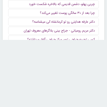
چربی پهلو، دشمن قدیمی که بالاخره شکست خورد
چرا بعد از ۳۰ سالگی پوست تغییر می‌کند؟
دکتر عارفه هدایتی رو تو کرمانشاه کی میشناسه؟
دکتر مریم رومیانی - جراح بینی بلاگرهای معروف تهران
کسی تجربه جراحی توی مرکز جراحی آلفا رو داشته؟
در خریدهای آنلاین محصولات پوستی به چه نکاتی توجه کنیم؟
بهترین فروشگاه لوازم آرایش قم
تماس با ما