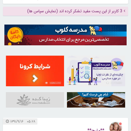
3 کاربر از این پست مفید تشکر کرده اند (نمایش سپاس ها)
16865592
21725682
31037544
۰۵:۲۸ ۱۳۹۱/۹/۱۶
**ملیح**