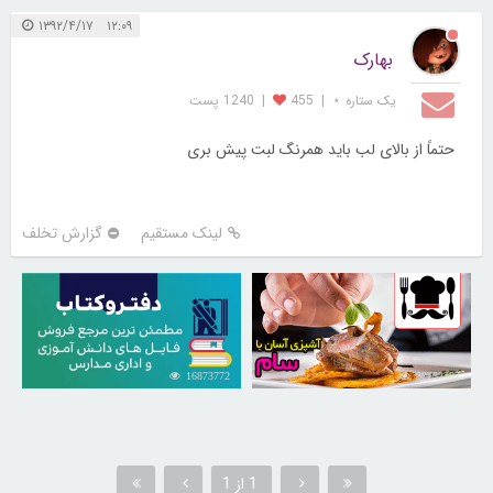
۱۲:۰۹ ۱۳۹۲/۴/۱۷
بهارک
یک ستاره ⋆
|
455
|
1240 پست
حتماً از بالای لب باید همرنگ لبت پیش بری
لینک مستقیم
گزارش تخلف
16873772
30252387
1 از 1