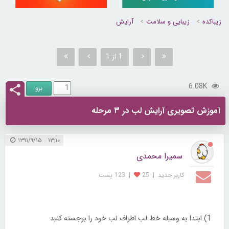
زیباکده
زیبایی و سلامت
آرایش
1 از 1
6.08K
آموزش تصویری آرایش لب در ۳ مرحله
۱۳:۱۰ ۱۳۹۱/۹/۱۵
سمیرا محمدی
کاربر جديد
|
25
|
123 پست
1) ابتدا به وسیله خط لب اطراف لب خود را برجسته کنید