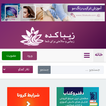
10087745
خانه
ورود
عضویت