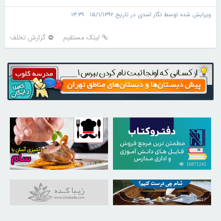
ویرایش شده توسط نگار اسدی در تاریخ ۱۵/۱/۱۳۹۲ ۱۳:۳۹
لینک مستقیم
گزارش تخلف
30249860
16871245
31035017