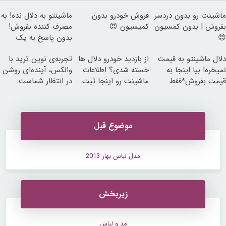
ماشینت رو بدون دردسر
فروش خودرو بدون
ماشینتو به دلال نده! به
بفروش | بدون کمسیون
کمیسیون 😍
مصرف کننده بفروش!
😍
بدون پاسخ به یک
تماس
دلال ماشینتو به قیمت
از بازدید خودرو دلال ها
تجربه‌ی نوین ترید با
نمیخره! بیا اینجا به
خسته شدی؟ اطلاعات
والکس، آینده‌ای روشن
قیمت بفروش*فقط
ماشینت رو اینجا ثبت
در انتظار شماست
خریدار واقعی*
کن
موضوع قبل
مدل لباس بهار 2013
زیربخش
مد و لباس