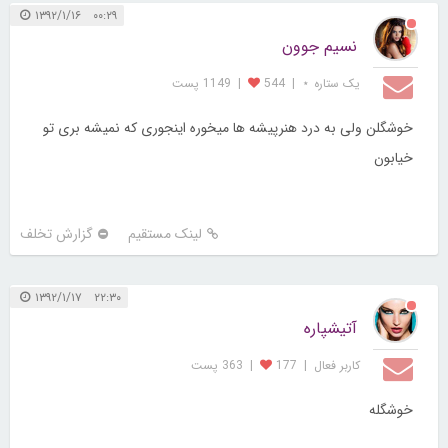
۰۰:۲۹ ۱۳۹۲/۱/۱۶
نسیم جوون
یک ستاره ⋆
|
544
|
1149 پست
خوشگلن ولی به درد هنرپیشه ها میخوره اینجوری که نمیشه بری تو
خیابون
لینک مستقیم
گزارش تخلف
۲۲:۳۰ ۱۳۹۲/۱/۱۷
آتیشپاره
کاربر فعال
|
177
|
363 پست
خوشگله