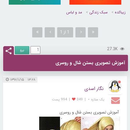
زیباکده
سبک زندگی
مد و لباس
1 از 1
27.3K
آموزش تصویری بستن شال و روسری
۱۳:۲۸ ۱۳۹۲/۱/۱۵
نگار اسدی
یک ستاره ⋆
|
349
|
994 پست
آموزش تصویری بستن شال و روسری