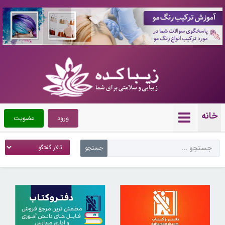
10086983
خانه
ورود
عضویت