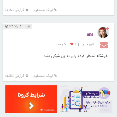
لینک مستقیم
گزارش تخلف
۱۲:۱۲ ۱۳۹۲/۱/۱۸
ana
کاربر جديد
|
1
|
5 پست
خوشگله امتحان کردم ولی به این شیکی نشد
لینک مستقیم
گزارش تخلف
16863065
21723155