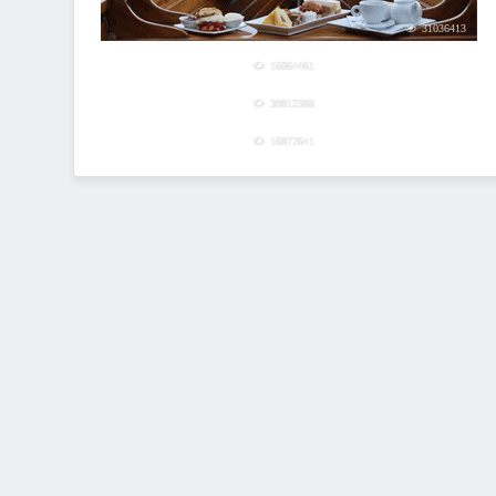
31036413
16864461
30812388
16872641