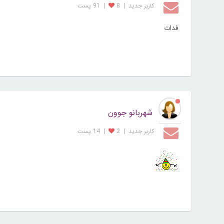
کاربر جديد
|
8
|
91 پست
فدات
شهربانو جوون
کاربر جديد
|
2
|
14 پست