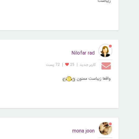
زیباست
Nilofar rad
کاربر جديد
|
25
|
72 پست
واقعا زیباست ممنون
mona joon