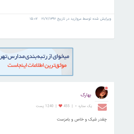
ویرایش شده توسط مروارید در تاریخ ۲۱/۷/۱۳۹۲ ۱۵:۰۷
بهارک
یک ستاره ⋆
|
455
|
1240 پست
چقدر شیک و خاص و بامزست