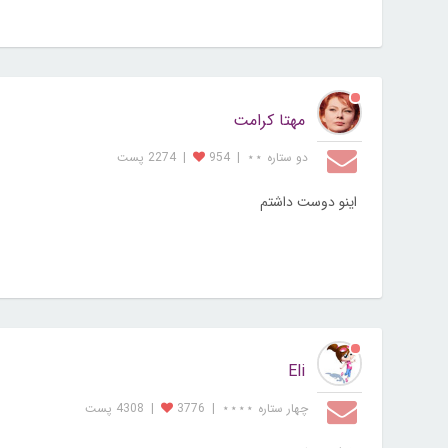
مهتا کرامت
دو ستاره ⋆⋆
|
954
|
2274 پست
اینو دوست داشتم
Eli
چهار ستاره ⋆⋆⋆⋆
|
3776
|
4308 پست