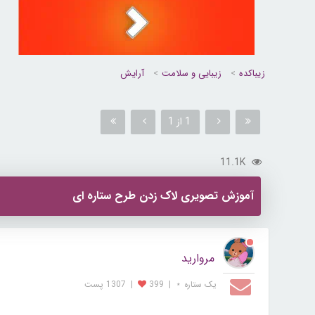
زیباکده
زیبایی و سلامت
آرایش
1 از 1
11.1K
آموزش تصویری لاک زدن طرح ستاره ای
مروارید
یک ستاره ⋆
|
399
|
1307 پست