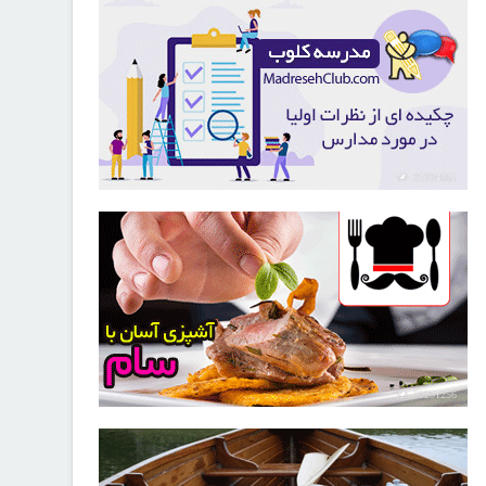
21724551
30251256