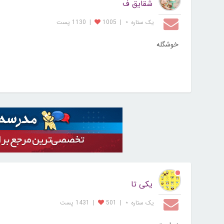
شقایق ف
یک ستاره ⋆
|
1005
|
1130 پست
خوشگله
یکی تا
یک ستاره ⋆
|
501
|
1431 پست