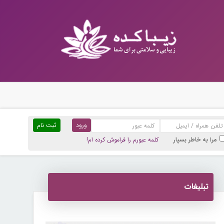
ثبت نام
مرا به خاطر بسپار
کلمه عبورم را فراموش کرده ام!
تبلیغات