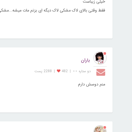
خیلی زیباست
فقط وقتی بالای لاک مشکی لاک دیگه ای بزنم مات میشه...مشکی با
باران
دو ستاره ⋆⋆
|
482
|
2288 پست
منم دوسش دارم