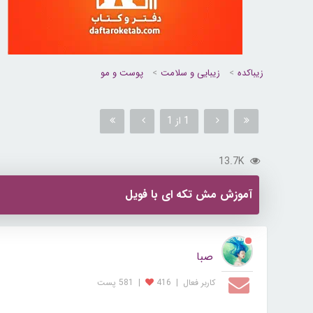
زیباکده
زیبایی و سلامت
پوست و مو
1 از 1
13.7K
آموزش مش تکه ای با فویل
صبا
کاربر فعال
|
416
|
581 پست