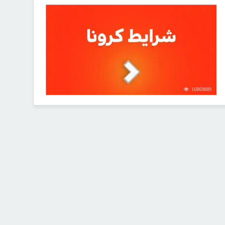
16869889