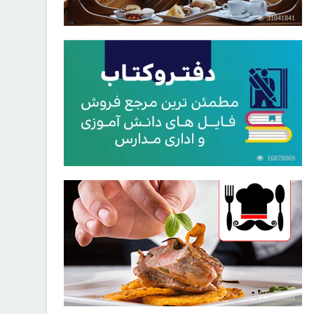
31041841
16878069
30256684