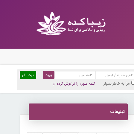
ثبت نام
مرا به خاطر بسپار
کلمه عبورم را فراموش کرده ام!
تبلیغات