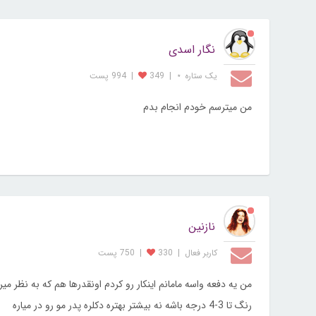
نگار اسدی
یک ستاره ⋆
|
349
|
994 پست
من میترسم خودم انجام بدم
نازنین
کاربر فعال
|
330
|
750 پست
من یه دفعه واسه مامانم اینکار رو کردم اونقدرها هم که به نظر 
رنگ تا 3-4 درجه باشه نه بیشتر بهتره دکلره پدر مو رو در میاره