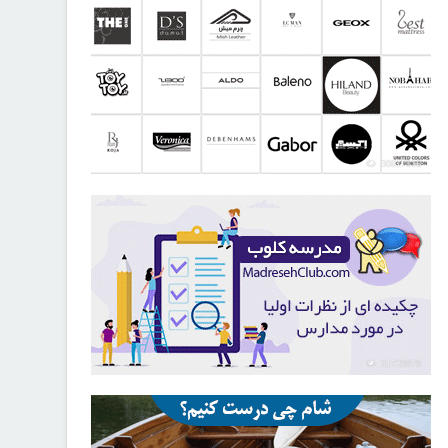
30817816
21729979