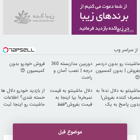
30814103
از سراسر وب
ماشینت رو بدون دردسر
دوربین مداربسته 360
فروش خودرو بدون
بفروش | بدون کمسیون
درجه | نصب آسان و
کمیسیون 😍
😍
راحت
ماشینتو به دلال نده! به
دلال ماشینتو به قیمت
از بازدید خودرو دلال ها
مصرف کننده بفروش!
نمیخره! بیا اینجا به
خسته شدی؟ اطلاعات
بدون پاسخ به یک
قیمت بفروش*فقط
ماشینت رو اینجا ثبت
تماس
خریدار واقعی*
کن
موضوع قبل