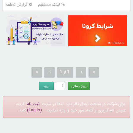
لینک مستقیم
گزارش تخلف
21726266
16866176
1 از 1
برای شرکت در مباحث تبادل نظر باید ابتدا در سایت
ثبت نام
کرده،
سپس نام کاربری و کلمه عبور خود را وارد نمایید؛
(Log In)
کنید.