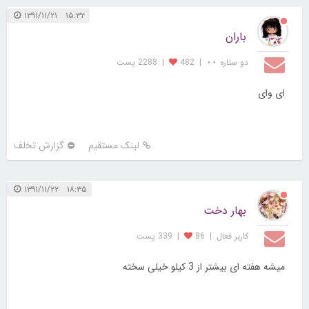
۱۵:۳۲ ۱۳۹۱/۱۱/۲۱
باران
دو ستاره ⋆⋆
|
482
|
2288 پست
ای وای
لینک مستقیم
گزارش تخلف
۱۸:۳۵ ۱۳۹۱/۱۱/۲۲
بهار دخت
کاربر فعال
|
86
|
339 پست
میشه هفته ای بیشتر از 3 کیلو خیلی سخته