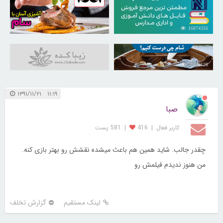
30252971
16874356
31038128
۱۱:۱۹ ۱۳۹۱/۱۱/۲۱
صبا
کاربر فعال
|
416
|
581 پست
چقدر جالب. شاید همین هم باعث میشده نقشش رو بهتر بازی کنه.
من هنوز ندیدم فیلمش رو
لینک مستقیم
گزارش تخلف