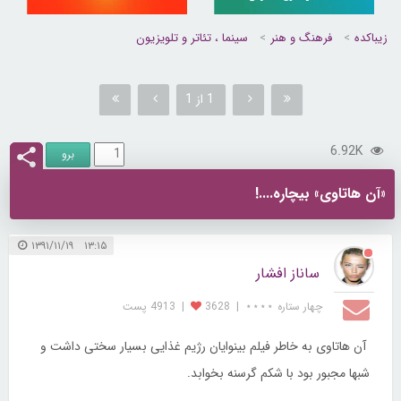
زیباکده
فرهنگ و هنر
سینما ، تئاتر و تلویزیون
1 از 1
6.92K
«آن هاتاوی» بیچاره....!
۱۳:۱۵ ۱۳۹۱/۱۱/۱۹
ساناز افشار
چهار ستاره ⋆⋆⋆⋆
|
3628
|
4913 پست
آن هاتاوی به خاطر فیلم بینوایان رژیم غذایی بسیار سختی داشت و
شبها مجبور بود با شکم گرسنه بخوابد.