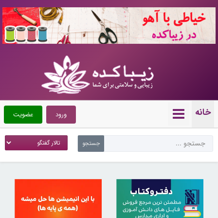
10720513
خانه
ورود
عضویت