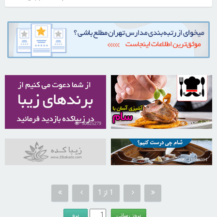
30825279
30264147
31049304
1 از 1