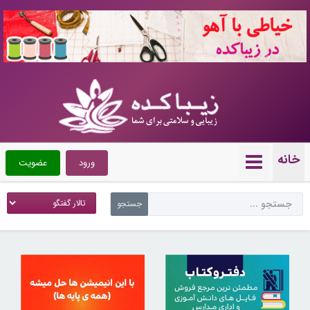
10724206
خانه
ورود
عضویت