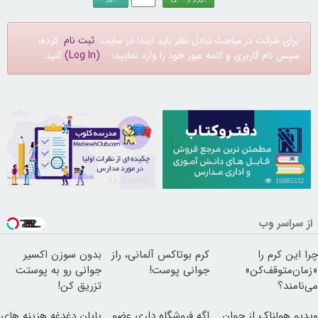
برای شرکت در مباحث تبادل نظر باید ابتدا در سایت
ثبت نام
کرده،
سپس نام کاربری و کلمه عبور خود را وارد نمایید؛
(Log In)
کنید.
21737442
16885532
از سراسر وب
چرا این کرم را
کرم بوتاکس آلمانی، راز
بدون سوزن اکسیر
«زمان‌متوقف‌کن»
جوانی پوست!
جوانی رو به پوستت
می‌نامند؟
تزریق کن!
ویدیو هولناک از جوان
اگه فروشگاه داری عضو
پایان دغدغه هزینه های