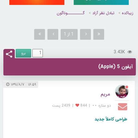
زیباکده
تبادل نظر آزاد
گــــــــــوناگون
1 از 1
3.43K
آیفون 5 (َApple)
۱۶:۵۹ ۱۳۹۱/۸/۷
مریم
دو ستاره ⋆⋆
|
844
|
2439 پست
طراحی کاملاً جدید