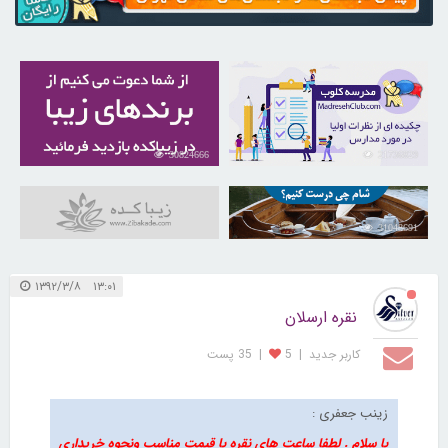
30824666
21736829
31048691
۱۳:۰۱ ۱۳۹۲/۳/۸
نقره ارسلان
کاربر جديد
|
5
|
35 پست
زینب جعفری :
با سلام . لطفا ساعت های نقره با قیمت مناسب ونحوه خریداری