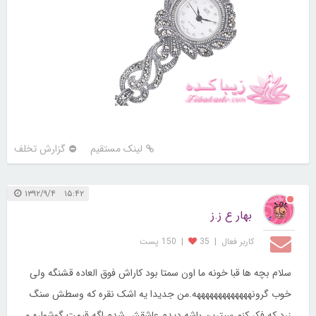
لینک مستقیم
گزارش تخلف
۱۵:۴۲ ۱۳۹۲/۹/۴
بهار ع ز.ز
کاربر فعال
|
35
|
150 پست
سلام بچه ها قبا خونه ما اون سمتا بود کاراش فوق العاده قشنگه ولی
خوب گرونهههههههههههههه.من جدیدا یه اشک نقره که وسطش سنگ
زرد که فکر کنم سیترین باشه دیدم عاشقش شدم اگه قیمت گوشواره و