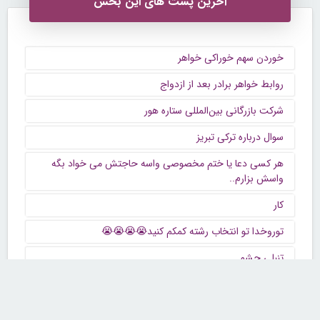
آخرین پست های این بخش
خوردن سهم خوراکی خواهر
روابط خواهر برادر بعد از ازدواج
شرکت بازرگانی بین‌المللی ستاره هور
سوال درباره ترکی تبریز
هر کسی دعا یا ختم مخصوصی واسه حاجتش می خواد بگه
واسش بزارم..
کار
توروخدا تو انتخاب رشته کمکم کنید😭😭😭😭
تنبلی چشم
باید به عمم زنگ بزنم ؟؟؟
كافه گفت وگو ...