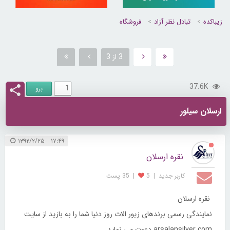
زیباکده
تبادل نظر آزاد
فروشگاه
3 از 3
37.6K
ارسلان سیلور
۱۷:۴۹ ۱۳۹۲/۲/۲۵
نقره ارسلان
کاربر جديد
|
5
|
35 پست
نقره ارسلان
نمایندگی رسمی برندهای زیور الات روز دنیا شما را به بازید از سایت
arsalansilver.com دعوت می نماید.