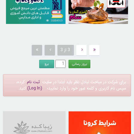
16884919
30263534
3 از 3
برای شرکت در مباحث تبادل نظر باید ابتدا در سایت
ثبت نام
کرده،
سپس نام کاربری و کلمه عبور خود را وارد نمایید؛
(Log In)
کنید.