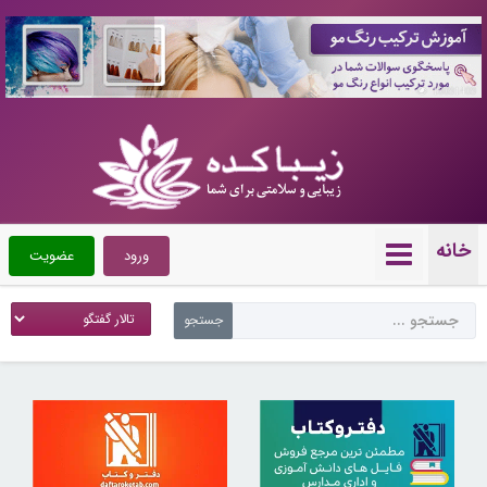
10091409
خانه
ورود
عضویت