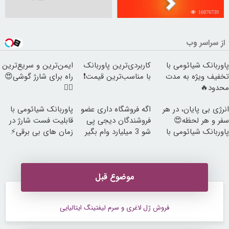
16876739
از سراسر وب
پاوربانک شیائومی با
کاربردی‌ترین پاوربانک
ایمن‌ترین و سریع‌ترین
تخفیف ویژه به مدت
با مناسب‌ترین قیمت❗
راه برای شارژ گوشی😍
محدود🔥
👌🏻
انرژی بی پایان، در هر
اگه فروشگاه داری عضو
پاوربانک شیائومی با
سفر و هر لحظه😍
فروشندگان دیجی پی
قابلیت فست شارژ در
پاوربانک شیائومی با
شو 3 میلیارد وام بگیر
زمان های بی برقی⚡
تخفیف ویژه🔥
موضوع قبل
فروش ژل لاغری و سرم لیفتینگ ایتالیایی