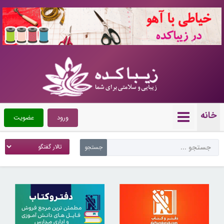
10721215
خانه
ورود
عضویت