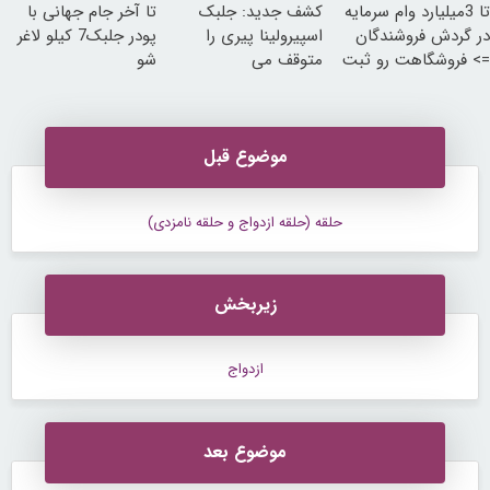
تا 3میلیارد وام سرمایه
کشف جدید: جلبک
تا آخر جام جهانی با
در گردش فروشندگان
اسپیرولینا پیری را
پودر جلبک7 کیلو لاغر
=> فروشگاهت رو ثبت
متوقف می
شو
کن
کند50%تخفیف
موضوع قبل
حلقه (حلقه ازدواج و حلقه نامزدی)
زیربخش
ازدواج
موضوع بعد