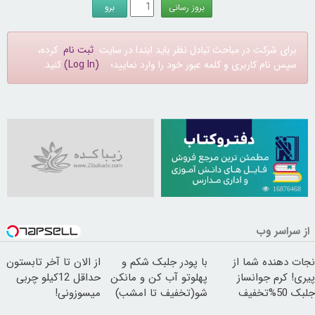
برای شرکت در مباحث تبادل نظر باید ابتدا در سایت
ثبت نام
کرده،
سپس نام کاربری و کلمه عبور خود را وارد نمایید؛
(Log In)
کنید.
16876468
از سراسر وب
نجات دهنده شما از
با پودر جلبک شکم و
از الان تا آخر تابستون
پیری! کرم جوانساز
پهلوتو آب کن و مانکن
حداقل 12کیلو چربی
جلبک 50%تخفیف
شو(تخفیف تا امشب)
میسوزونی!