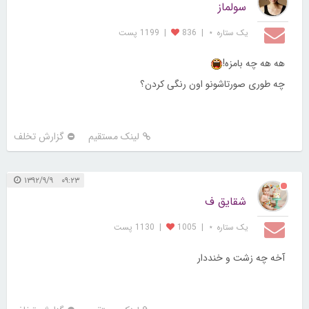
سولماز
یک ستاره ⋆
|
836
|
1199 پست
هه هه چه بامزه!
چه طوری صورتاشونو اون رنگی کردن؟
لینک مستقیم
گزارش تخلف
۰۹:۲۳ ۱۳۹۲/۹/۹
شقایق ف
یک ستاره ⋆
|
1005
|
1130 پست
آخه چه زشت و خنددار