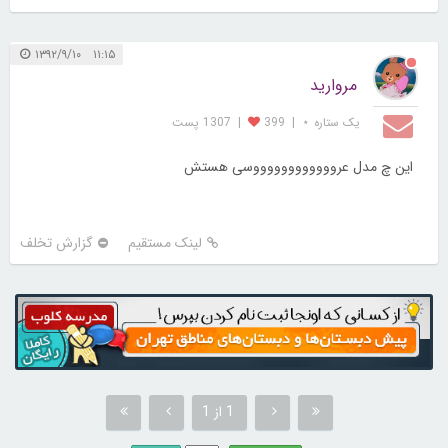
۱۱:۱۵ ۱۳۹۲/۹/۱۰
مروارید
یک ستاره ⋆
|
399
|
1307 پست
این چ مدل عرووووووووووووسی هستش
لینک مستقیم
گزارش تخلف
1 از 1