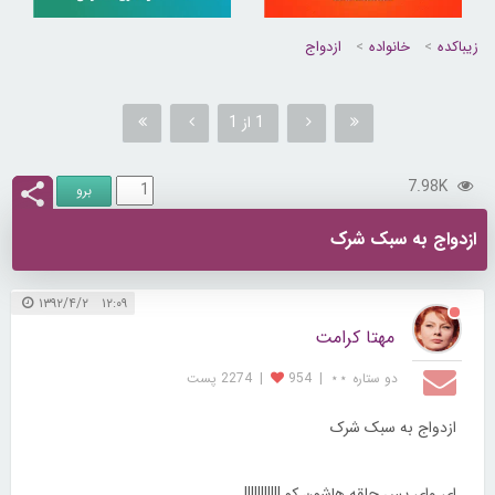
زیباکده
خانواده
ازدواج
1 از 1
7.98K
ازدواج به سبک شرک
۱۲:۰۹ ۱۳۹۲/۴/۲
مهتا کرامت
دو ستاره ⋆⋆
|
954
|
2274 پست
ازدواج به سبک شرک
ای وای پس حلقه هاشون کو !!!!!!!!!!!