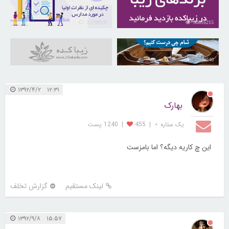
21728378
30816215
31040240
۱۲:۳۱ ۱۳۹۲/۴/۲
بهارک
یک ستاره ⋆
|
455
|
1240 پست
این چ کاریه دیگه؟ اما بامزست
لینک مستقیم
گزارش تخلف
۱۵:۵۷ ۱۳۹۲/۹/۸