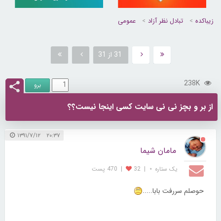
زیباکده
تبادل نظر آزاد
عمومی
31 از 31
238K
از بر و بچز نی نی سایت کسی اینجا نیست؟؟
۲۰:۳۷ ۱۳۹۱/۷/۱۲
مامان شیما
یک ستاره ⋆
|
32
|
470 پست
حوصلم سررفت بابا.....