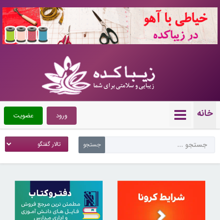
10721223
خانه
ورود
عضویت