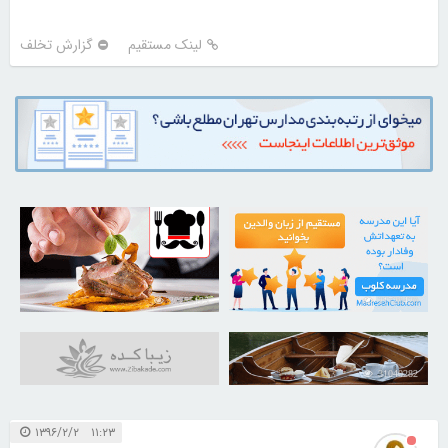
لینک مستقیم
گزارش تخلف
30255125
21728420
31040282
۱۱:۲۳ ۱۳۹۶/۲/۲