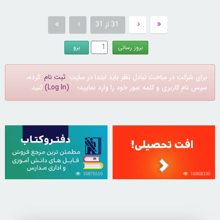
31 از 31
برای شرکت در مباحث تبادل نظر باید ابتدا در سایت
ثبت نام
کرده،
سپس نام کاربری و کلمه عبور خود را وارد نمایید؛
(Log In)
کنید.
16876510
16868330