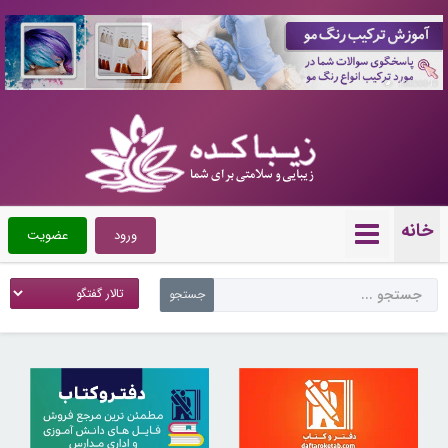
10090049
خانه
ورود
عضویت