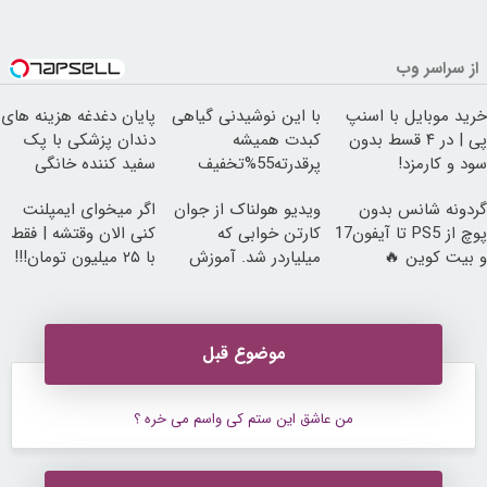
از سراسر وب
خرید موبایل با اسنپ
با این نوشیدنی گیاهی
پایان دغدغه هزینه های
پی | در ۴ قسط بدون
کبدت همیشه
دندان پزشکی با پک
سود و کارمزد!
پرقدرته55%تخفیف
سفید کننده خانگی
گردونه شانس بدون
ویدیو هولناک از جوان
اگر میخوای ایمپلنت
پوچ از PS5 تا آیفون17
کارتن خوابی که
کنی الان وقتشه | فقط
و بیت کوین 🔥
میلیاردر شد. آموزش
با ۲۵ میلیون تومان!!!
رایگان
موضوع قبل
من عاشق این ستم کی واسم می خره ؟