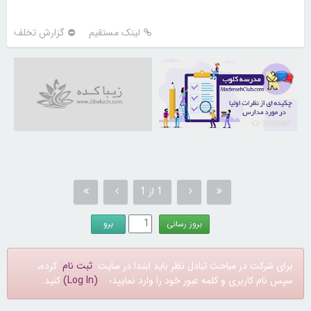
لینک مستقیم
گزارش تخلف
21732597
1 از 1
برای شرکت در مباحث تبادل نظر باید ابتدا در سایت
ثبت نام
کرده،
سپس نام کاربری و کلمه عبور خود را وارد نمایید؛
(Log In)
کنید.