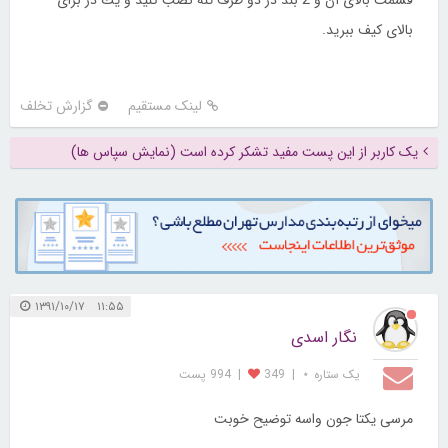
قسمت بالای آن و 2 بند در دو طرف تنه نصب كنید و یك در برای
بالای كیف ببرید.
لینک مستقیم
گزارش تخلف
یک کاربر از این پست مفید تشکر کرده است (نمایش سپاس ها)
۱۱:۵۵ ۱۳۹۱/۱۰/۱۷
نگار اسدی
یک ستاره ⋆
|
349
|
994 پست
مرسی یکتا جون واسه توضیح خوبت