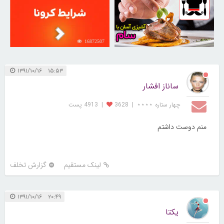
16872507
30259302
۱۵:۵۳ ۱۳۹۱/۱۰/۱۶
ساناز افشار
چهار ستاره ⋆⋆⋆⋆
|
3628
|
4913 پست
منم دوست داشتم
لینک مستقیم
گزارش تخلف
۲۰:۴۹ ۱۳۹۱/۱۰/۱۶
یکتا