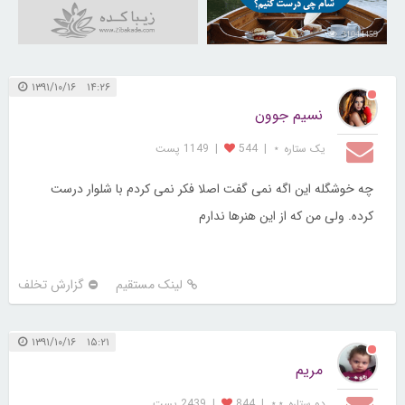
31044459
۱۴:۲۶ ۱۳۹۱/۱۰/۱۶
نسیم جوون
یک ستاره ⋆
|
544
|
1149 پست
چه خوشگله این اگه نمی گفت اصلا فکر نمی کردم با شلوار درست
کرده. ولی من که از این هنرها ندارم
لینک مستقیم
گزارش تخلف
۱۵:۲۱ ۱۳۹۱/۱۰/۱۶
مریم
دو ستاره ⋆⋆
|
844
|
2439 پست