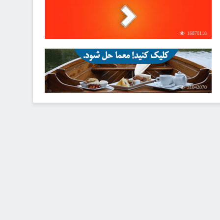
16870118
31042070