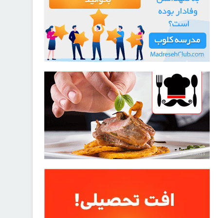
21730208
30256913