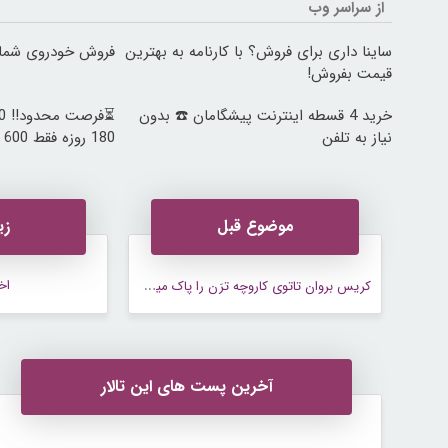
از سراسر وب
ساینا داری برای فروش؟ با کارنامه به بهترین
فروش خودروی شما ب
قیمت بفروش!
خرید 4 قسطه اینترنت پیشگامان ☎️ بدون
نیاز به تلفن
180 روزه فقط 600 هزارتومان!!
موضوع قبل
زی
ک
ریس بروان تاتوی کاروچه ترَن را پاک میکند!
اخب
آخرین پست های این تالار