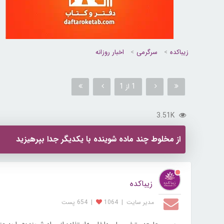
زیباکده
سرگرمی
اخبار روزانه
1 از 1
3.51K
از مخلوط چند ماده شوینده با یکدیگر جدا بپرهیزید
زیباکده
مدیر سایت
|
1064
|
654 پست