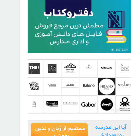
16878298
30818045