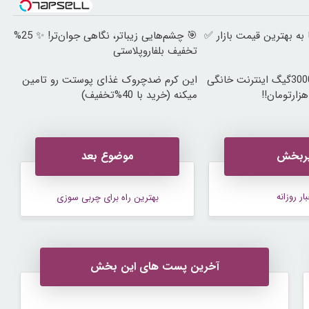
ه بهترین قیمت بازار ✅
🎯 چشم‌هایی زیباتر، نگاهی جوان‌تر! ✨ 25%
تخفیف بلفاروپلاستی
⏳فرصت محدود!! 3000گیگ اینترنت خانگی
این کرم ضدچروک غذای پوستت رو تامین
میکنه (خرید با 40%تخفیف)
ربخش
موضوع بعد
ار روزانه
بهترین راه برای چربی سوزی
آخرین پست های این بخش