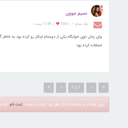
نسیم جوون
یک ستاره ⋆
|
544
|
1149 پست
وای زمان توی خوابگاه یکی از دوستام اینکار رو کرده بود به خاط
استفاده کرده بود
1 از 1
برای شرکت در مباحث تبادل نظر باید ابتدا در سایت
ثبت نام
کرده، 