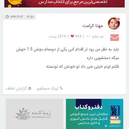
۱۴:۵۱ ۱۳۹۲/۶/۴
مهتا کرامت
دو ستاره ⋆⋆
|
954
|
2274 پست
باید به نظر من زود تر اقدام کنی یکی از دوستام بچش 1.5 خوش
میگه دستشویی داره
فکنم اونم خیلی ضرر داد تو خونش که تونسته
لینک مستقیم
گزارش تخلف
16876167