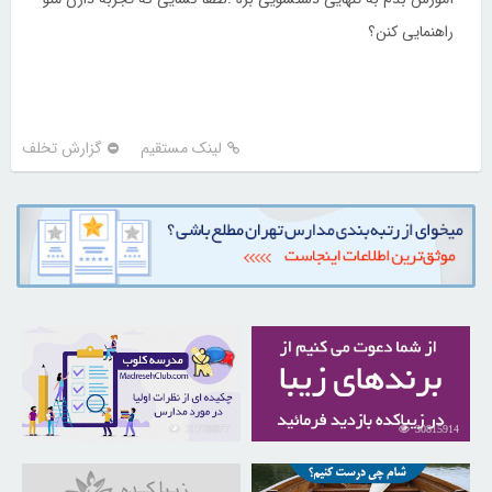
راهنمایی کنن؟
لینک مستقیم
گزارش تخلف
21728077
30815914