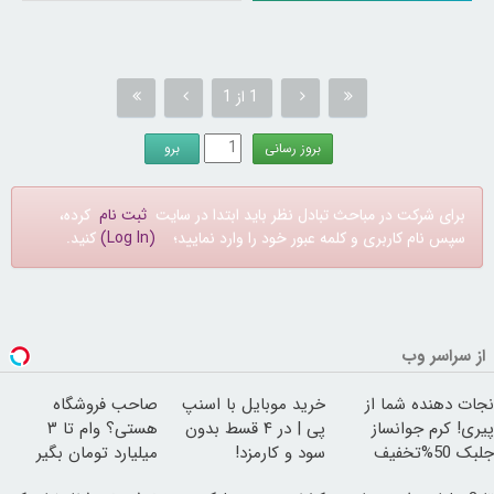
1 از 1
برای شرکت در مباحث تبادل نظر باید ابتدا در سایت
ثبت نام
کرده،
سپس نام کاربری و کلمه عبور خود را وارد نمایید؛
(Log In)
کنید.
از سراسر وب
نجات دهنده شما از
خرید موبایل با اسنپ
صاحب فروشگاه
پیری! کرم جوانساز
پی | در ۴ قسط بدون
هستی؟ وام تا ۳
جلبک 50%تخفیف
سود و کارمزد!
میلیارد تومان بگیر