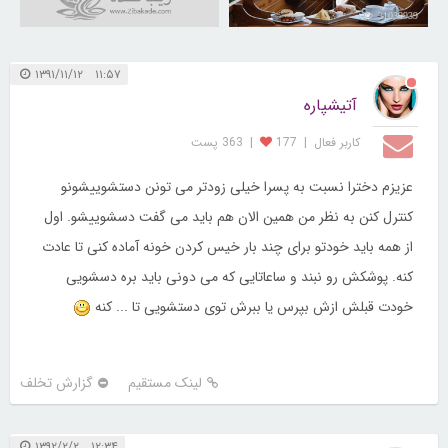
31039939
۱۱:۵۷ ۱۳۹۱/۱۱/۱۲
آتیشپاره
کاربر فعال
|
177
|
363 پست
عزیزم دخترا نسبت به پسرا خیلی زودتر می تونن دستشوییشونو
کنترل کنن به نظر من همین الان هم باید می گفت دسشوییشو. اول
از همه باید خودتو برای چند بار خیس کردن خونه آماده کنی تا عادت
کنه. پوشکش رو نبند و ساعاتایی که می دونی باید بره دسشویی
خودت قبلش ازش بپرس یا ببرش توی دستشویی تا ... کنه
لینک مستقیم
گزارش تخلف
۱۲:۳۴ ۱۳۹۲/۲/۲