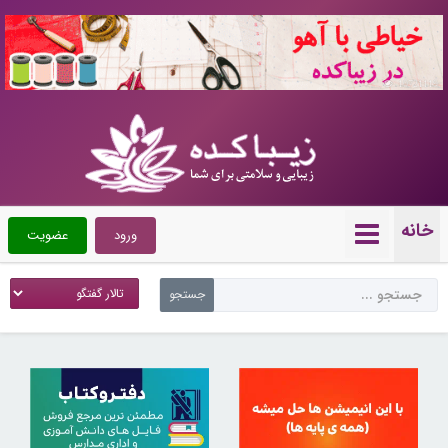
10721119
خانه
ورود
عضویت