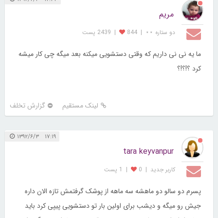
مریم
دو ستاره ⋆⋆
|
844
|
2439 پست
ما یه نی نی داریم که وقتی دستشویی میکنه بعد میگه چی کار میشه
کرد ؟!؟!؟
لینک مستقیم
گزارش تخلف
۱۷:۱۹ ۱۳۹۲/۶/۳
tara keyvanpur
کاربر جديد
|
0
|
1 پست
پسرم دو سالو دو ماهشه سه ماهه از پوشک گرفتمش تازه الان داره
جیش رو میگه و دیشب برای اولین بار تو دستشویی پیپی کرد باید