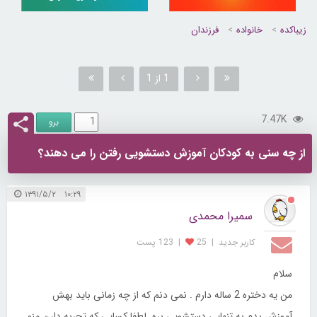
زیباکده
خانواده
فرزندان
1 از 1
7.47K
از چه سنی به کودکان آموزش دستشویی رفتن را می دهند؟
۱۰:۲۹ ۱۳۹۱/۵/۲
سمیرا محمدی
کاربر جديد
|
25
|
123 پست
سلام
من یه دختره 2 ساله دارم . نمی دنم که از چه زمانی باید بهش
آموزش بدم به تنهایی دستشویی بره .لطفا کسایی که تجربه دارن منو