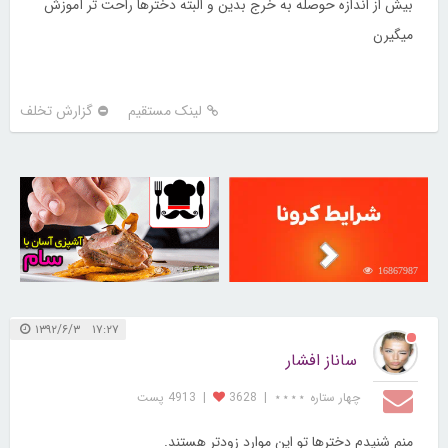
بیش از اندازه حوصله به خرج بدین و البته دخترها راحت تر آموزش
میگیرن
لینک مستقیم
گزارش تخلف
30254782
16867987
۱۷:۲۷ ۱۳۹۲/۶/۳
ساناز افشار
چهار ستاره ⋆⋆⋆⋆
|
3628
|
4913 پست
منم شنیدم دخترها تو این موارد زودتر هستند.