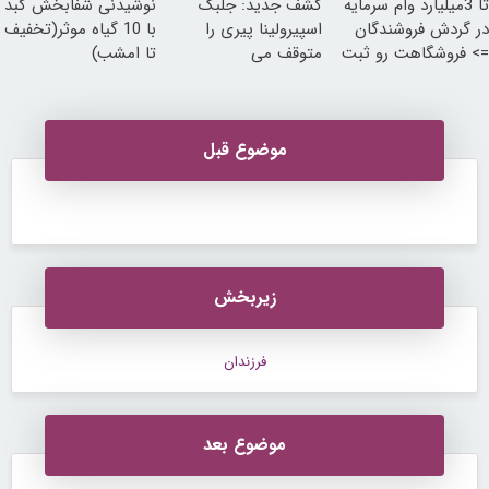
تا 3میلیارد وام سرمایه
کشف جدید: جلبک
نوشیدنی شفابخش کبد
در گردش فروشندگان
اسپیرولینا پیری را
با 10 گیاه موثر(تخفیف
=> فروشگاهت رو ثبت
متوقف می
تا امشب)
کن
کند50%تخفیف
موضوع قبل
زیربخش
فرزندان
موضوع بعد