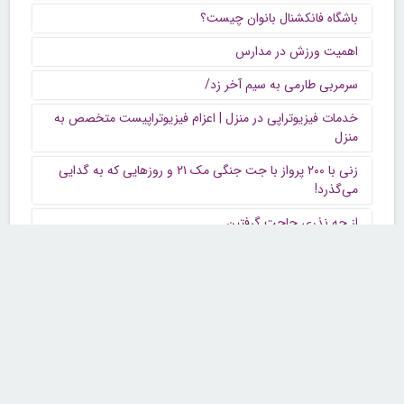
باشگاه فانکشنال بانوان چیست؟
اهمیت ورزش در مدارس
سرمربی طارمی به سیم آخر زد/
خدمات فیزیوتراپی در منزل | اعزام فیزیوتراپیست متخصص به
منزل
زنی با ۲۰۰ پرواز با جت جنگی مک ۲۱ و روزهایی که به گدایی
می‌گذرد!
از چه نذری حاجت گرفتین
چندش آور ترین چیزی را که تاکنون دیده اید
سلام من تازه عضو زیباکده شدم