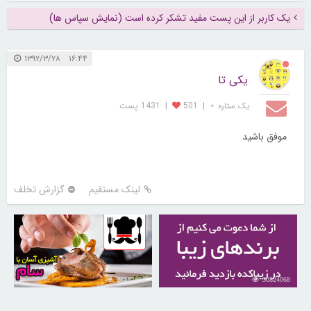
یک کاربر از این پست مفید تشکر کرده است (نمایش سپاس ها)
۱۶:۴۴ ۱۳۹۲/۳/۲۸
یکی تا
یک ستاره ⋆
|
501
|
1431 پست
موفق باشید
لینک مستقیم
گزارش تخلف
30262936
30824068