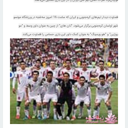
قوچان‌نژاد نفرات اصلی تیم ملی ایران را در این بازی تشکیل می‌دهند.
قضاوت دیدار تیم‌های کره‌جنوبی و ایران که ساعت 16 امروز سه‌شنبه در ورزشگاه مونسو
شهر اولسان کره‌جنوبی برگزار می‌شود، "تان های" از چین به عنوان داور وسط و "مو
یوژین" و "هو ویمینگ" به عنوان کمک داور این بازی حساس را قضاوت می‌کنند.