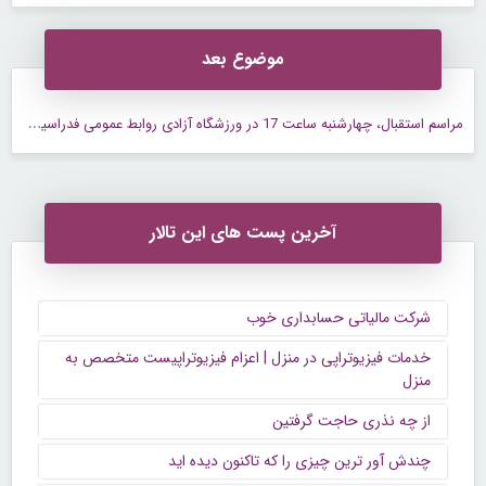
موضوع بعد
م
راسم استقبال، چهارشنبه ساعت 17 در ورزشگاه آزادی روابط عمومی فدراسیون فوتبال در اطلاعیه ای از برگزاری مراسم استقبال از ملی پوشان در صورت صعود به جام جهانی خبر داد.
آخرین پست های این تالار
شرکت مالیاتی حسابداری خوب
خدمات فیزیوتراپی در منزل | اعزام فیزیوتراپیست متخصص به
منزل
از چه نذری حاجت گرفتین
چندش آور ترین چیزی را که تاکنون دیده اید