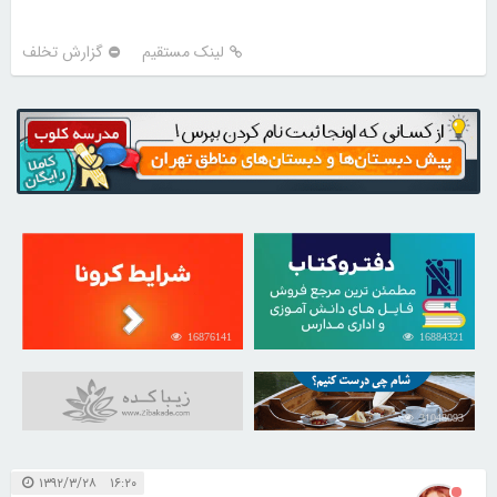
لینک مستقیم
گزارش تخلف
16876141
16884321
31048093
۱۶:۲۰ ۱۳۹۲/۳/۲۸