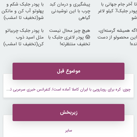
تا آخر جام جهانی با
پیشگیری و درمان کبد
با پودر جلبک شکم و
پودر جلبک7 کیلو لاغر
چرب با این نوشیدنی
پهلوتو آب کن و مانکن
شو
گیاهی
شو(تخفیف تا امشب)
اگه همیشه گرسنه‌ای،
هیچ چیز محال نیست
با پودر جلبک چربیاتو
این محصولو از دست
😱 پودر لاغری جلبک با
مثل اسید ذوب
نده!
تخفیف منتظرته!
کن(تخفیف تا امشب)
موضوع قبل
چ
وی: کره برای رویارویی با ایران کاملا آماده است/ کنفرانس خبری سرمربی تیم ملی کره جنوبی امروز در اولسان برگزار شد.
زیربخش
سایر