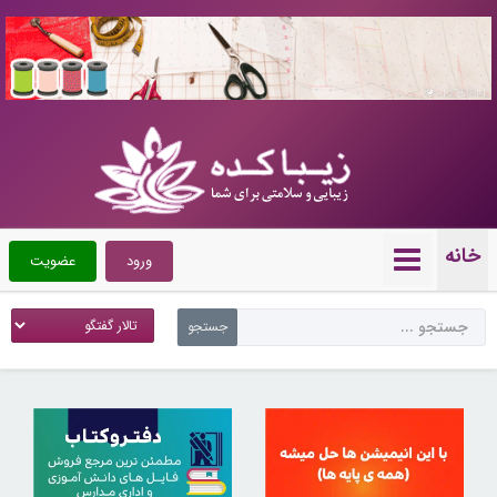
10723814
خانه
ورود
عضویت