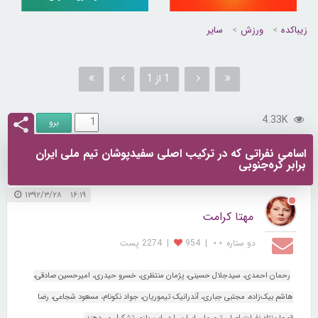
زیباکده
ورزش
سایر
1 از 1
4.33K
اسامی نفراتی که در ترکیب اصلی سفیدپوشان تیم ملی ایران
برابر کره‌جنوبی
۱۶:۱۹ ۱۳۹۲/۳/۲۸
مهتا کرامت
دو ستاره ⋆⋆
|
954
|
2274 پست
رحمان احمدی، سیدجلال حسینی، پژمان منتظری، خسرو حیدری، امیرحسین صادقی،
هاشم بیک‌زاده، مجتبی جباری، آندرانیک تیموریان، جواد نکونام، مسعود شجاعی، رضا