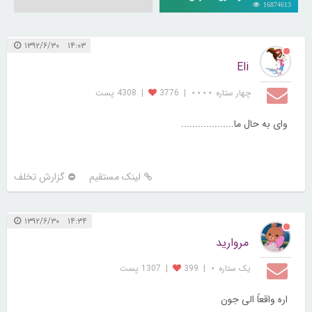
16874613
۱۴:۰۳ ۱۳۹۲/۶/۳۰
Eli
چهار ستاره ⋆⋆⋆⋆
|
3776
|
4308 پست
وای به حال ما...................
لینک مستقیم
گزارش تخلف
۱۴:۳۴ ۱۳۹۲/۶/۳۰
مروارید
یک ستاره ⋆
|
399
|
1307 پست
اره واقعاً الی جون