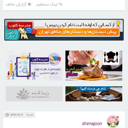
لینک مستقیم
گزارش تخلف
21726523
30253228
31038385
۱۱:۰۸ ۱۳۹۲/۳/۷
shimajoon