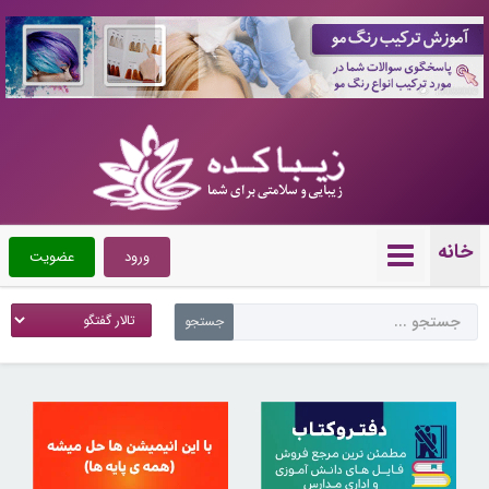
10088009
خانه
ورود
عضویت