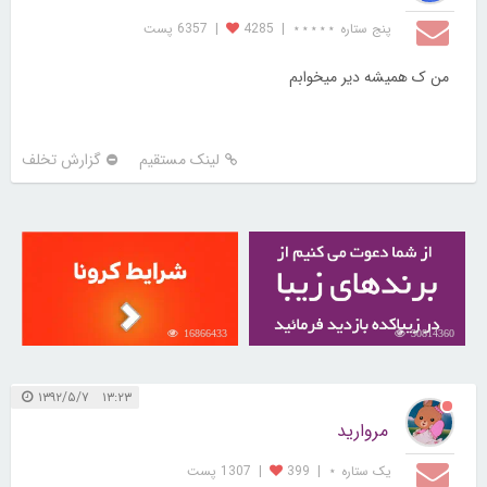
پنج ستاره ⋆⋆⋆⋆⋆
|
4285
|
6357 پست
من ک همیشه دیر میخوابم
لینک مستقیم
گزارش تخلف
16866433
30814360
۱۳:۲۳ ۱۳۹۲/۵/۷
مروارید
یک ستاره ⋆
|
399
|
1307 پست