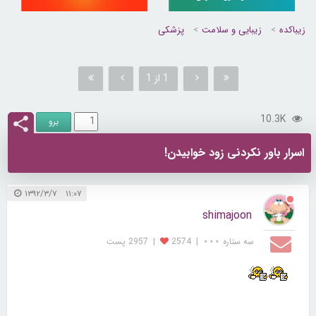
زیباکده
زیبایی و سلامت
پزشکی
1 از 1
10.3K
اسرار باور نکردنی زود خوابیدن!
۱۱:۰۷ ۱۳۹۲/۳/۷
shimajoon
سه ستاره ⋆⋆⋆
|
2574
|
2957 پست