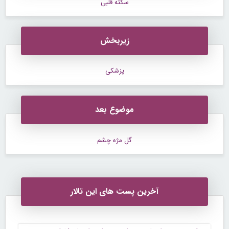
سکته قلبی
زیربخش
پزشکی
موضوع بعد
گل مژه چشم
آخرین پست های این تالار