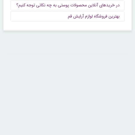
در خریدهای آنلاین محصولات پوستی به چه نکاتی توجه کنیم؟
بهترین فروشگاه لوازم آرایش قم
تماس با ما
تلفن : ۲۲۶۸۹۶۴۳ (۰۲۱)
شنبه تا چهارشنبه از ساعت 9 تا 5 منتظر شنیدن صدای گرم شما هستیم.
همچنین برای درج آگهی، مشاوره برای توسعه کسب و کارتان با ما تماس بگیرید.
ایمیل: info[@]zibakade[dot]com
تمامی حقوق مادی و معنوی سایت محفوظ و متعلق به سايت زیباکده بوده و