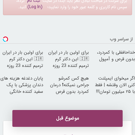
برای شرکت در مباحث تبادل نظر باید ابتدا در سایت
ثبت نام
کرده،
سپس نام کاربری و کلمه عبور خود را وارد نمایید؛
(Log In)
کنید.
از سراسر وب
خداحافظی با کمردرد،
برای اولین بار در ایران
برای اولین بار در ایران
بدون قرص و آمپول
🇮🇷 این دکتر کرم
🇮🇷 این دکتر کرم
ترمیم کننده 23 روزه
ترمیم کننده 23 روزه
ساخت!
ساخت!
اگر میخوای ایمپلنت
هیچ کس کمرشو
پایان دغدغه هزینه های
کنی الان وقتشه | فقط
جراحی نمیکنه❗ درمان
دندان پزشکی با پک
با ۲۵ میلیون تومان!!!
کمردرد بدون قرص
سفید کننده خانگی
(پرسشنامه)
موضوع قبل