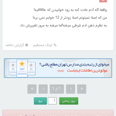
واقعا اگه آدم عادت کنه به زود خوابیدن که عااااااالیه!
من که اصلا نمیتونم.اصلا زودتر از 12 خوابم نمی بره!
به نظرم ذهن ادم شرطی میشه!اما میشه به مرور تغییرش داد.
لینک مستقیم
گزارش تخلف
1 از 1