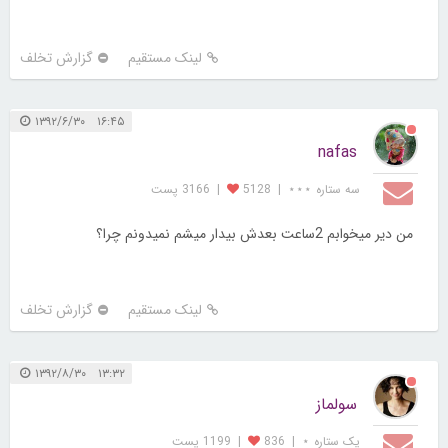
لینک مستقیم
گزارش تخلف
۱۶:۴۵ ۱۳۹۲/۶/۳۰
nafas
سه ستاره ⋆⋆⋆
|
5128
|
3166 پست
من دیر میخوابم 2ساعت بعدش بیدار میشم نمیدونم چرا؟
لینک مستقیم
گزارش تخلف
۱۳:۳۲ ۱۳۹۲/۸/۳۰
سولماز
یک ستاره ⋆
|
836
|
1199 پست