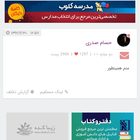
۱۲:۵۷ ۱۳۹۲/۶/۳۰
حسام صدری
دو ستاره ⋆⋆
|
1297
|
2906 پست
منم همینطور
لینک مستقیم
گزارش تخلف