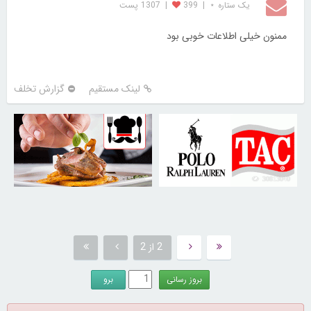
یک ستاره ⋆
|
399
|
1307 پست
ممنون خیلی اطلاعات خوبی بود
لینک مستقیم
گزارش تخلف
30251908
30813040
2 از 2