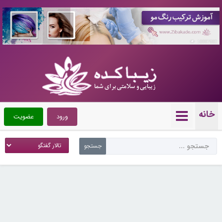
10087602
خانه
ورود
عضویت