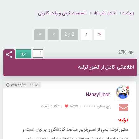
زیباکده
تبادل نظر آزاد
تعطیلات گردی و وقت گذرانی
2 از 2
27K
اطلاعاتی کامل از کشور ترکیه
۱۴:۵۹ ۱۳۹۲/۳/۲۹
Nanayi joon
پنج ستاره ⋆⋆⋆⋆⋆
|
4285
|
6357 پست
تركيه:
كشور تركيه يكي از اصلي‌ترين مقاصد گردشگري ايرانيان است و
هرساله تعداد زيادي از هموطنان‌ ما اوقات فراغت خويش را در