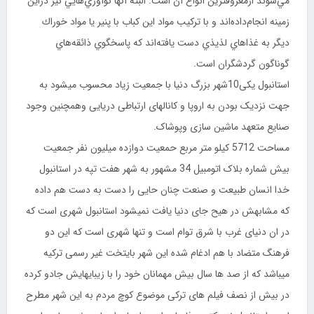
مي‌شوند ازمعروفترين انواع آن است. البته آنها نوآوري‌هايي نيز دراين
زمينه انجام‌داده‌اند و با تركيب مواد اين كباب با پنير يا مواد خوراك
ديگر به غذاهاي لذيذي دست يافته‌اند كه پاسخگوي ذائقه‌هاي
گوناگون گردشگران است.
استانبول یکی10شهر بزرگ دنیا با جمعیت زیاد محسوب میشود به
جهت نزدیک بودن به اروپا و کانالهای ارتباطی دریایی وهمچنین وجود
صنایع متعهد ماشین سازی وپوشاک.
مساحت 5712 کیلو متر مربع حمعیت دوازده میلیون نفر جمعیت
بیش شماره بلاک اتومبیل 34 مشهور به شهر هفت تپه در استانبول
خدا انسان طبیعت و صنعت چنان حایی را دست به دست هم داده
که مشابهش در هیح جای دنیا یافت نمیشود استانبول شهری است که
در ان دنیای غرب با شرق توام است و تنها شهری است که این دو
فرهنگ متضاد با هم ادغام شده این شهر بایتخت غیر رسمی ترکیه
میباشد که از صد ها سال بیش مهمانان خود را با زیبایهایش جادو کرده
در بیش از نصف فیلم های ترکی موضوع کوچ مردم به این شهر مطرح