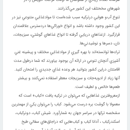
شهرهاي مخحتلف اين كشور مي‌گذرانند.
تنوع آب‌و هوايي درتركيه سبب شده‌است تا مواد‌غذايي متنوعي نيز در
اين كشور وجود داشته باشد و انواع خوراكي‌ها دردسترس علاقمندان
قرارگيرد. ازغذاهاي دريايي گرفته تا انواع غذاهاي گوشتي، سبزيجات،
نان، دسرها و نوشيدني‌ها.
ترك‌ها توانسته‌اند با بهره‌ گيري از موادغذايي مختلف و پيشينه غني
آشپزي آنچنان تنوعي در ارائه آن بوجود بياورند كه شما درطول مدت
اقامتتان دراين كشور بتوانيد هر وعده غذاي جديدي را امتحان كنيد.
آنها زياد از ادويه‌جات و سبزيجات معطر استفاده نمي‌كنند و بيشتر
طعم‌‌ها خالص و لطيف است.
ازمعروفترين غذاهايي كه مي‌توان در تركيه يافت «كباب» است كه
معمولا با گوشت بره درست مي‌شود. كباب را مي‌توان يكي از مهمترين
مشخصه تركها در سراسر جهان به شمارآورد. شيش كباب، دونركباب،
اسكندركباب ، آدانا كباب و كباب‌هايي كه دراجاق‌هاي سفالي طبخ