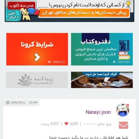
16865113
16873293
31037065
۱۲:۳۳ ۱۳۹۲/۹/۱۰
Nanayi joon
پنج ستاره ⋆⋆⋆⋆⋆
|
4285
|
6357 پست
شما هم اطلاعاتی دارید ب ما بگید دوست جونا