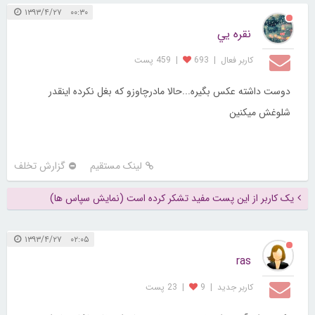
۰۰:۳۰ ۱۳۹۳/۴/۲۷
نقره يي
کاربر فعال
|
693
|
459 پست
دوست داشته عکس بگیره...حالا مادرچاوزو که بغل نکرده اینقدر
شلوغش میکنین
لینک مستقیم
گزارش تخلف
یک کاربر از این پست مفید تشکر کرده است (نمایش سپاس ها)
۰۲:۰۵ ۱۳۹۳/۴/۲۷
ras
کاربر جديد
|
9
|
23 پست