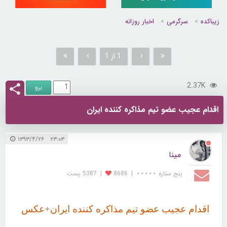
زیباکده
سرگرمی
اخبار روزانه
1 از 1
2.37K
اقدام عجیب عضو تیم مذاکره کننده ایران
۲۳:۰۳ ۱۳۹۳/۴/۲۶
مینا
پنج ستاره ⋆⋆⋆⋆⋆
|
8686
|
5387 پست
اقدام عجیب عضو تیم مذاکره کننده ایران+عکس