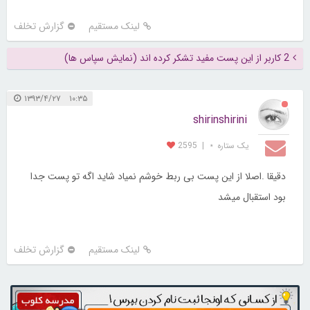
لینک مستقیم
گزارش تخلف
2 کاربر از این پست مفید تشکر کرده اند (نمایش سپاس ها)
۱۰:۳۵ ۱۳۹۳/۴/۲۷
shirinshirini
یک ستاره ⋆
|
2595
دقیقا .اصلا از این پست بی ربط خوشم نمیاد شاید اگه تو پست جدا
بود استقبال میشد
لینک مستقیم
گزارش تخلف