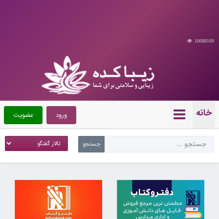
10088169
خانه
ورود
عضویت