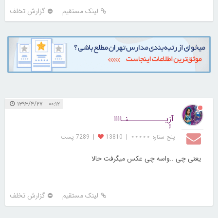
لینک مستقیم
گزارش تخلف
۰۰:۱۲ ۱۳۹۳/۴/۲۷
آزِِِِیـــــــــــنـاااا
پنج ستاره ⋆⋆⋆⋆⋆
|
13810
|
7289 پست
یعنی چی ..واسه چی عکس میگرفت حالا
لینک مستقیم
گزارش تخلف