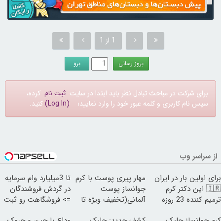
1 از 1
برای شرکت در مباحث تبادل نظر باید ابتدا در سایت
ثبت نام
کرده،
سپس نام کاربری و کلمه عبور خود را وارد نمایید؛
(Log In)
کنید.
از سراسر وب
برای اولین بار در ایران
مهار پیری پوست با کرم
تا 3میلیارد وام سرمایه
🇮🇷 این دکتر کرم
جوانساز پوست
در گردش فروشندگان
ترمیم کننده 23 روزه
آلمانی(تخفیف ویژه تا
=> فروشگاهت رو ثبت
ساخت!
امشب)
کن
کرم جوانساز جلبک
کشف جدید: جلبک
وداع با چین و چروک