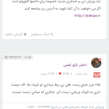
یک ورزش آبی و استخری جدید خصوصا برای خانمها کانوپولو است
اگر می خواهید با آن آشنا شوید به آدرس زیر مراجعه کنید.
http://arakcpc.ir
لینک مستقیم
گزارش تخلف
۰۸:۵۶ ۱۳۹۳/۴/۲۷
دختر نازم نفس
یک ستاره ⋆
|
2936
|
1740 پست
ras عزيز خيلي پست هاي بي ربط ميذاري تو تاپيك ها. اگه دوست
داري يه تاپيك ورزشي درست كن. اينكاري كه ميكني درست نيست.
ویرایش شده توسط دختر نازم نفس در تاریخ ۲۷/۴/۱۳۹۳ ۰۸:۵۶