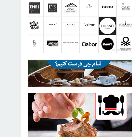
30816831
31040856