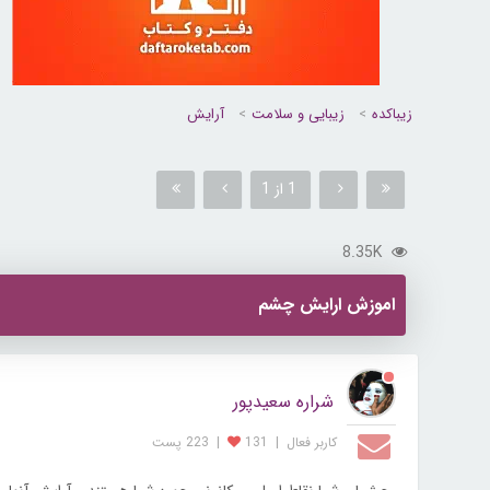
زیباکده
زیبایی و سلامت
آرایش
1 از 1
8.35K
اموزش ارایش چشم
شراره سعیدپور
کاربر فعال
|
131
|
223 پست