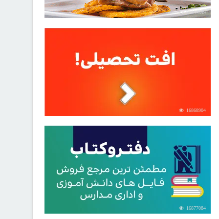
30255699
16868904
16877084