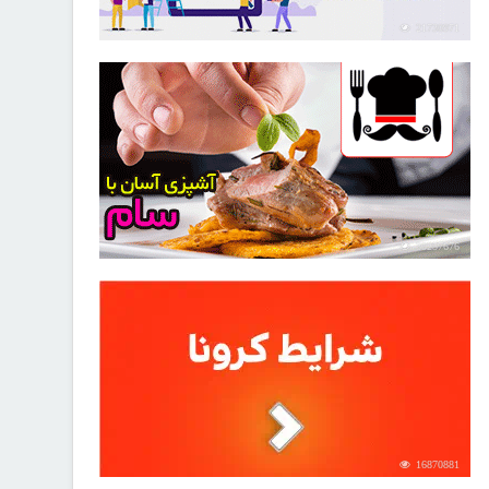
21730971
30257676
16870881