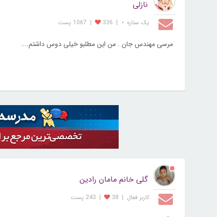
نازلی
یک ستاره ⋆
|
336
|
1067 پست
مرسی مهندس جان . من این مطلبو خیلی دوس داشتم....
گلی خانم مامان رادین
کاربر فعال
|
38
|
243 پست