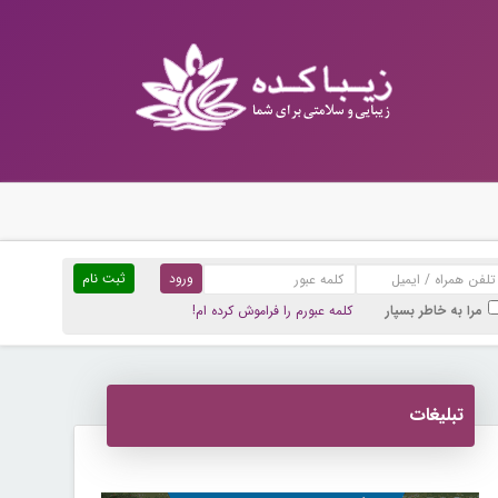
ثبت نام
مرا به خاطر بسپار
کلمه عبورم را فراموش کرده ام!
تبلیغات