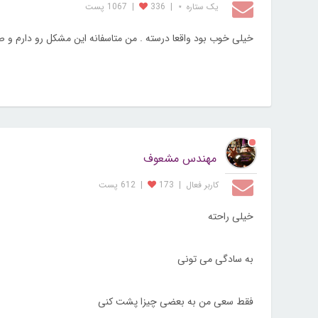
یک ستاره ⋆
|
336
|
1067 پست
خیلی خوب بود واقعا درسته . من متاسفانه این مشکل رو دارم و ص
مهندس مشعوف
کاربر فعال
|
173
|
612 پست
خیلی راحته
به سادگی می تونی
فقط سعی من به بعضی چیزا پشت کنی