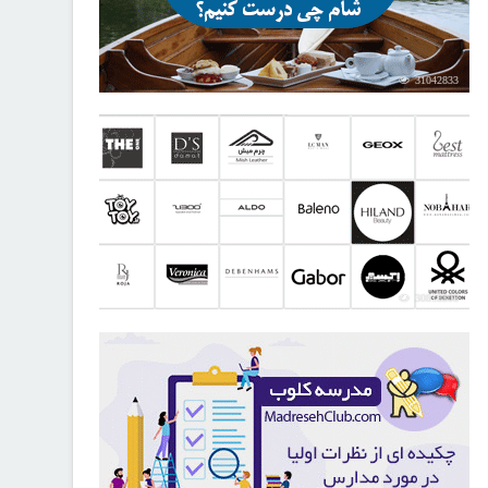
31042833
30818808