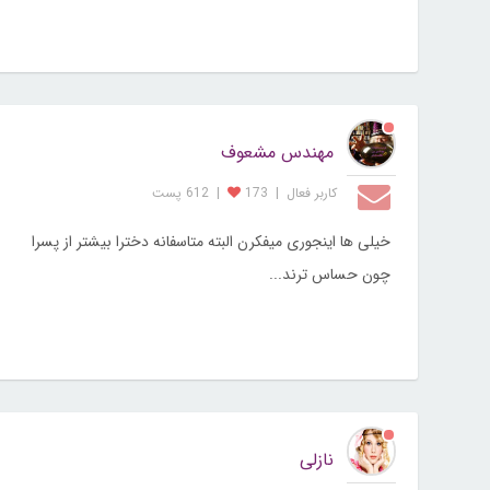
مهندس مشعوف
کاربر فعال
|
173
|
612 پست
خیلی ها اینجوری میفکرن البته متاسفانه دخترا بیشتر از پسرا
چون حساس ترند...
نازلی