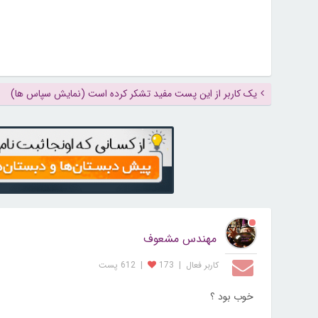
یک کاربر از این پست مفید تشکر کرده است (نمایش سپاس ها)
مهندس مشعوف
کاربر فعال
|
173
|
612 پست
خوب بود ؟