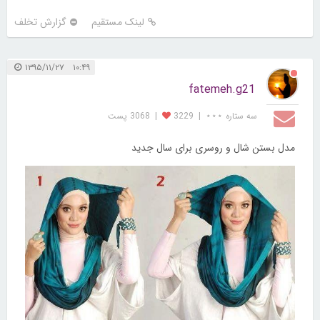
لینک مستقیم
گزارش تخلف
۱۰:۴۹ ۱۳۹۵/۱۱/۲۷
fatemeh.g21
سه ستاره ⋆⋆⋆
|
3229
|
3068 پست
مدل بستن شال و روسری برای سال جدید