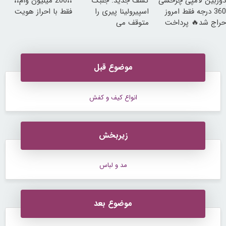
دوربین لامپی چرخشی
کشف جدید: جلبک
❗❗200 میلیون وام❗❗
360 درجه فقط امروز
اسپیرولینا پیری را
فقط با احراز هویت
حراج شد🔥 پرداخت
متوقف می
درب منزل
کند50%تخفیف
موضوع قبل
انواع کیف و کفش
زیربخش
مد و لباس
موضوع بعد