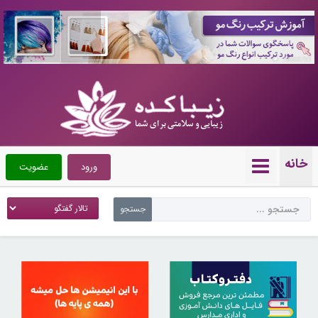
10088793
خانه
ورود
عضویت