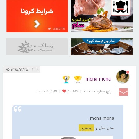
16868779
30255574
31040731
۱۱:۱۰ ۱۳۹۵/۱۱/۲۵
mona mona
پنج ستاره ⋆⋆⋆⋆⋆
|
48382
|
46689 پست
mona mona :
مدل شال و
روسري