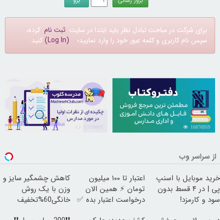
برای شرکت در مباحث تبادل نظر باید ابتدا در سایت
ثبت نام
کرده،
سپس نام کاربری و کلمه عبور خود را وارد نمایید؛
(Log In)
کنید.
21728869
16876959
از سراسر وب
خرید موبایل با اسنپ
اعتبار تا ۱۰۰ میلیون
کاهش چشمگیر سایز و
پی | در ۴ قسط بدون
تومان ⚡ همین الان
وزن با یک روش
سود و کارمزد!
درخواست اعتبار بده ✅
خانگی60%تخفیف