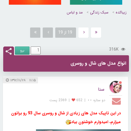
زیباکده
سبک زندگی
مد و لباس
19 از 19
316K
انواع مدل های شال و روسری
۱۱:۱۵ ۱۳۹۲/۱۱/۲۸
سنا
دو ستاره ⋆⋆
|
652
|
2369 پست
در این تاپیک مدل های زیادی از شال و روسری سال 93 رو براتون
میزارم، امیدوارم خوشتون بیاد