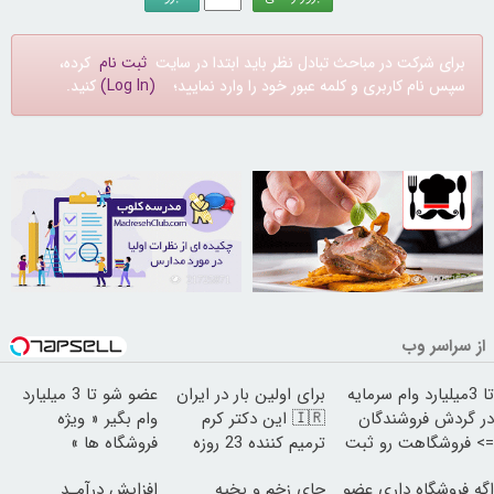
برای شرکت در مباحث تبادل نظر باید ابتدا در سایت
ثبت نام
کرده،
سپس نام کاربری و کلمه عبور خود را وارد نمایید؛
(Log In)
کنید.
21725871
30252576
از سراسر وب
تا 3میلیارد وام سرمایه
برای اولین بار در ایران
عضو شو تا 3 میلیارد
در گردش فروشندگان
🇮🇷 این دکتر کرم
وام بگیر « ویژه
=> فروشگاهت رو ثبت
ترمیم کننده 23 روزه
فروشگاه ها »
کن
ساخت!
اگه فروشگاه داری عضو
جای زخم و بخیه
افزایش درآمـد