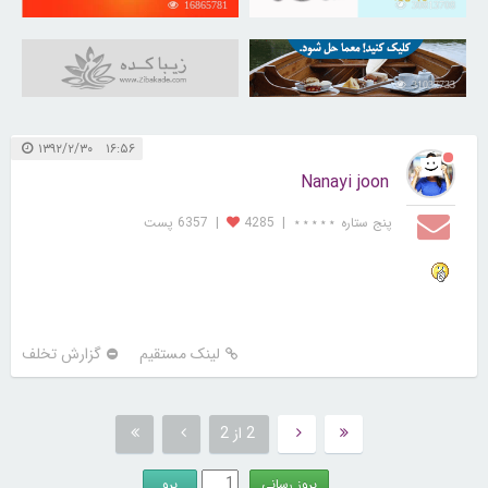
16865781
30813708
31037733
۱۶:۵۶ ۱۳۹۲/۲/۳۰
Nanayi joon
پنج ستاره ⋆⋆⋆⋆⋆
|
4285
|
6357 پست
لینک مستقیم
گزارش تخلف
2 از 2