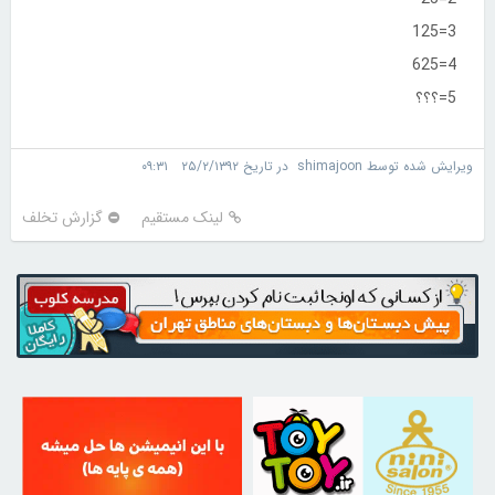
3=125
4=625
5=؟؟؟
ویرایش شده توسط shimajoon در تاریخ ۲۵/۲/۱۳۹۲ ۰۹:۳۱
لینک مستقیم
گزارش تخلف