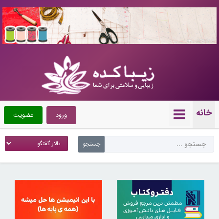
10720378
خانه
ورود
عضویت