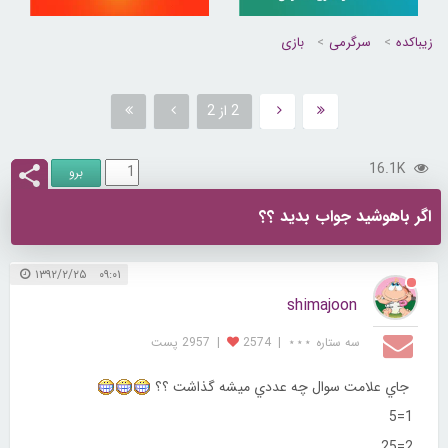
زیباکده
سرگرمی
بازی
2 از 2
16.1K
اگر باهوشيد جواب بديد ؟؟
۰۹:۰۱ ۱۳۹۲/۲/۲۵
shimajoon
سه ستاره ⋆⋆⋆
|
2574
|
2957 پست
جاي علامت سوال چه عددي ميشه گذاشت ؟؟
1=5
2=25